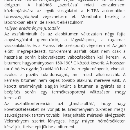
dolgozni. A határidő „szorítása” miatt konzulensem
közbenjárására az egyik vizsgálatot a H-TPA automatikus
törésvizsgálójával végezhettem el. Mondhatni hetekig a
laborokban éltem, de sikerült elkészülnöm.
Milyen eredményre jutottál?
Az aszfaltminták és az alapbitumen változatain négy fajta
alapvizsgálatot (penetráció, a lágyuláspont, a rugalmas
visszaalakulás és a Fraass-féle töréspont) végeztem el. Az „idő
előtt” megrepedezett, tönkrement aszfalt okait nem csak a
használat során bekövetkezett változásokban kell keresni. A
bitument hagyományosan 160-190° C között keverik. A hosszan
tartó hő és egyidejű oxidáció hatására megkeményedik, elveszíti
azokat a pozitív tulajdonságait, ami miatt alkalmazzák. A
kemény bitumen nem képes tovább alakulni, merevvé válik. A
kapott eredmények alapján kitűnt a bitumen a gyártás és a
beépítés során egy termékcsoportnyi változáson megy
keresztül.
Az aszfaltkonferencián azt „tanácsolták”, hogy nagy
következtetéseket ne vonjak le. Eredményeim tükrében mégis
szükségesnek tartom további, kiterjedtebb mérések elvégzését.
Véleményem szerint lényeges, hogy milyen hőmérsékleten
készítjük, illetve építjük be a bitument.