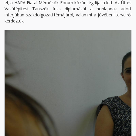
el, a HAPA Fiatal Mérnökök Fórum közönségdíjasa lett. Az Út és
Vasútépítési Tanszék friss diplomását a honlapnak adott
interjúban szakdolgozati témájáról, valamint a jövőbeni terveiről
kérdeztük.