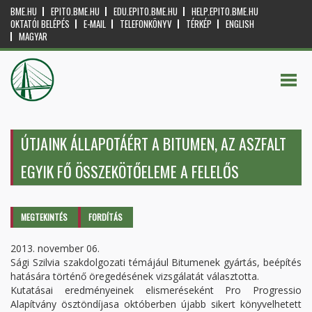
BME.HU
EPITO.BME.HU
EDU.EPITO.BME.HU
HELP.EPITO.BME.HU
OKTATÓI BELÉPÉS
E-MAIL
TELEFONKÖNYV
TÉRKÉP
ENGLISH
MAGYAR
ÚTJAINK ÁLLAPOTÁÉRT A BITUMEN, AZ ASZFALT
EGYIK FŐ ÖSSZEKÖTŐELEME A FELELŐS
Elsődleges fülek
MEGTEKINTÉS
(AKTÍV
FORDÍTÁS
FÜL)
2013. november 06.
Sági Szilvia szakdolgozati témájául Bitumenek gyártás, beépítés
hatására történő öregedésének vizsgálatát választotta.
Kutatásai eredményeinek elismeréseként Pro Progressio
Alapítvány ösztöndíjasa októberben újabb sikert könyvelhetett