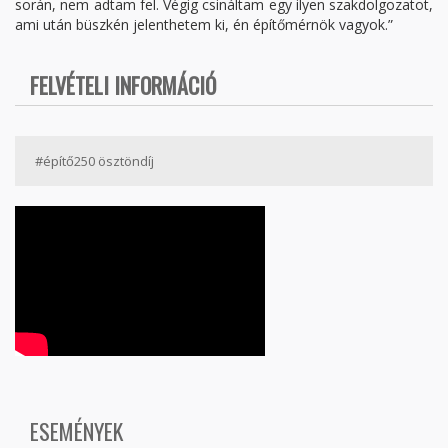
során, nem adtam fel. Végig csináltam egy ilyen szakdolgozatot,
ami után büszkén jelenthetem ki, én építőmérnök vagyok.”
FELVÉTELI INFORMÁCIÓ
#építő250 ösztöndíj
ESEMÉNYEK