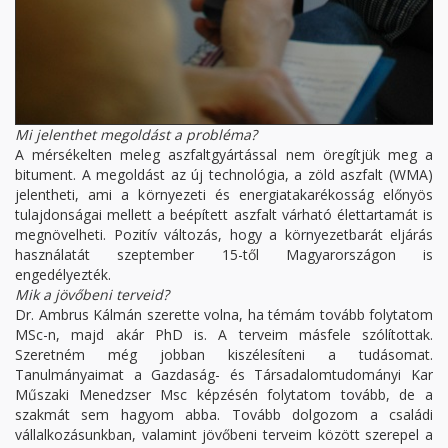
Mi jelenthet megoldást a probléma?
A mérsékelten meleg aszfaltgyártással nem öregítjük meg a
bitument. A megoldást az új technológia, a zöld aszfalt (WMA)
jelentheti, ami a környezeti és energiatakarékosság előnyös
tulajdonságai mellett a beépített aszfalt várható élettartamát is
megnövelheti. Pozitív változás, hogy a környezetbarát eljárás
használatát szeptember 15-től Magyarországon is
engedélyezték.
Mik a jövőbeni terveid?
Dr. Ambrus Kálmán szerette volna, ha témám tovább folytatom
MSc-n, majd akár PhD is. A terveim másfele szólítottak.
Szeretném még jobban kiszélesíteni a tudásomat.
Tanulmányaimat a Gazdaság- és Társadalomtudományi Kar
Műszaki Menedzser Msc képzésén folytatom tovább, de a
szakmát sem hagyom abba. Tovább dolgozom a családi
vállalkozásunkban, valamint jövőbeni terveim között szerepel a