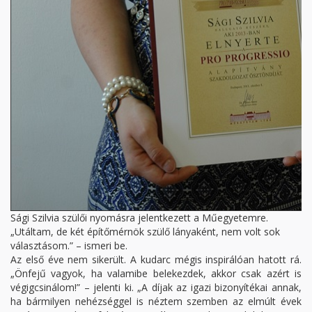
Sági Szilvia szülői nyomásra jelentkezett a Műegyetemre.
„Utáltam, de két építőmérnök szülő lányaként, nem volt sok
választásom.” – ismeri be.
Az első éve nem sikerült. A kudarc mégis inspirálóan hatott rá.
„Önfejű vagyok, ha valamibe belekezdek, akkor csak azért is
végigcsinálom!” – jelenti ki. „A díjak az igazi bizonyítékai annak,
ha bármilyen nehézséggel is néztem szemben az elmúlt évek