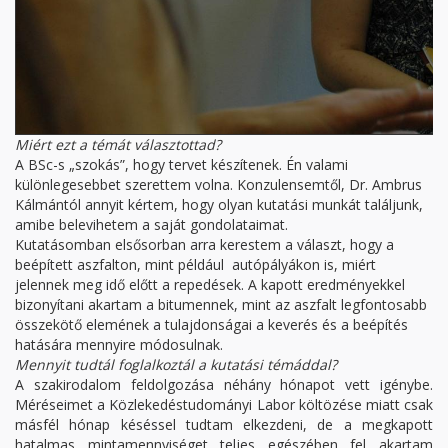
Miért ezt a témát választottad?
A BSc-s „szokás”, hogy tervet készítenek. Én valami
különlegesebbet szerettem volna. Konzulensemtől, Dr. Ambrus
Kálmántól annyit kértem, hogy olyan kutatási munkát találjunk,
amibe belevihetem a saját gondolataimat.
Kutatásomban elsősorban arra kerestem a választ, hogy a
beépített aszfalton, mint például autópályákon is, miért
jelennek meg idő előtt a repedések. A kapott eredményekkel
bizonyítani akartam a bitumennek, mint az aszfalt legfontosabb
összekötő elemének a tulajdonságai a keverés és a beépítés
hatására mennyire módosulnak.
Mennyit tudtál foglalkoztál a kutatási témáddal?
A szakirodalom feldolgozása néhány hónapot vett igénybe.
Méréseimet a Közlekedéstudományi Labor költözése miatt csak
másfél hónap késéssel tudtam elkezdeni, de a megkapott
hatalmas mintamennyiséget teljes egészében fel akartam