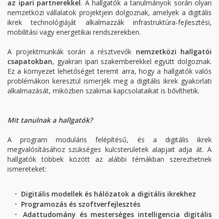
az ipari partnerekkel
. A hallgatók a tanulmányok során olyan
nemzetközi vállalatok projektjein dolgoznak, amelyek a digitális
ikrek technológiáját alkalmazzák infrastruktúra-fejlesztési,
mobilitási vagy energetikai rendszerekben.
A projektmunkák során a résztvevők
nemzetközi hallgatói
csapatokban
, gyakran ipari szakemberekkel együtt dolgoznak.
Ez a környezet lehetőséget teremt arra, hogy a hallgatók valós
problémákon keresztül ismerjék meg a digitális ikrek gyakorlati
alkalmazását, miközben szakmai kapcsolataikat is bővíthetik.
Mit tanulnak a hallgatók?
A program moduláris felépítésű, és a digitális ikrek
megvalósításához szükséges kulcsterületek alapjait adja át. A
hallgatók többek között az alábbi témákban szerezhetnek
ismereteket:
Digitális modellek és hálózatok a digitális ikrekhez
Programozás és szoftverfejlesztés
Adattudomány és mesterséges intelligencia digitális