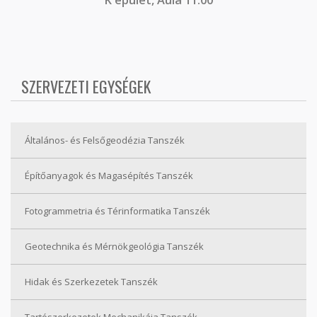
K épület, Aula 11:00
SZERVEZETI EGYSÉGEK
Általános- és Felsőgeodézia Tanszék
Építőanyagok és Magasépítés Tanszék
Fotogrammetria és Térinformatika Tanszék
Geotechnika és Mérnökgeológia Tanszék
Hidak és Szerkezetek Tanszék