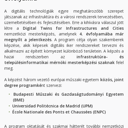
A digitális technológiák egyre meghatározóbb szerepet
játszanak az infrastruktúra és a városi rendszerek tervezésében,
üzemeltetésében és fejlesztésében. Erre a kihívásra válaszul jött
létre a
Digital Twins for Infrastructures and Cities
nemzetközi mesterképzés, amelynek
4. évfolyamába már
megnyílt a jelentkezés
. A program célja olyan szakemberek
képzése, akik képesek digitális iker rendszereket tervezni és
alkalmazni az épített környezet különböző területein. A képzés a
hazai rendszerben az
infrastruktúra- és
településinformatikai mérnöki mesterképzési szaknak
felel
meg.
A képzést három vezető európai műszaki egyetem
közös, joint
degree programké
nt szervezi:
Budapesti Műszaki és Gazdaságtudományi Egyetem
(BME)
Universidad Politécnica de Madrid (UPM)
École Nationale des Ponts et Chaussées (ENPC)
A program oktatását és szakmai hátterét további nemzetközi