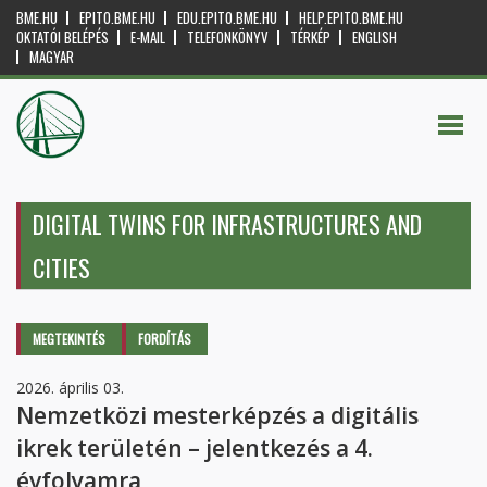
BME.HU
EPITO.BME.HU
EDU.EPITO.BME.HU
HELP.EPITO.BME.HU
OKTATÓI BELÉPÉS
E-MAIL
TELEFONKÖNYV
TÉRKÉP
ENGLISH
MAGYAR
DIGITAL TWINS FOR INFRASTRUCTURES AND
CITIES
Elsődleges fülek
MEGTEKINTÉS
(AKTÍV
FORDÍTÁS
FÜL)
2026. április 03.
Nemzetközi mesterképzés a digitális
ikrek területén – jelentkezés a 4.
évfolyamra