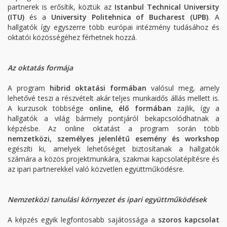
partnerek is erősítik, köztük az
Istanbul Technical University
(ITU)
és a
University Politehnica of Bucharest (UPB)
. A
hallgatók így egyszerre több európai intézmény tudásához és
oktatói közösségéhez férhetnek hozzá.
Az oktatás formája
A program
hibrid oktatási formában
valósul meg, amely
lehetővé teszi a részvételt akár teljes munkaidős állás mellett is.
A kurzusok többsége
online, élő formában
zajlik, így a
hallgatók a világ bármely pontjáról bekapcsolódhatnak a
képzésbe. Az online oktatást a program során több
nemzetközi, személyes jelenlétű esemény és workshop
egészíti ki, amelyek lehetőséget biztosítanak a hallgatók
számára a közös projektmunkára, szakmai kapcsolatépítésre és
az ipari partnerekkel való közvetlen együttműködésre.
Nemzetközi tanulási környezet és ipari együttműködések
A képzés egyik legfontosabb sajátossága a
szoros kapcsolat