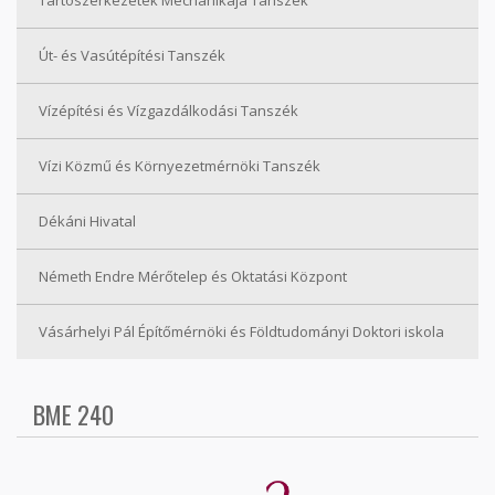
Tartószerkezetek Mechanikája Tanszék
Út- és Vasútépítési Tanszék
Vízépítési és Vízgazdálkodási Tanszék
Vízi Közmű és Környezetmérnöki Tanszék
Dékáni Hivatal
Németh Endre Mérőtelep és Oktatási Központ
Vásárhelyi Pál Építőmérnöki és Földtudományi Doktori iskola
BME 240