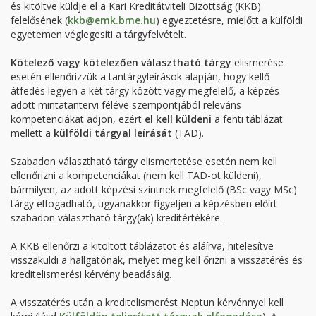
és kitöltve küldje el a Kari Kreditátviteli Bizottság (KKB)
felelősének (
kkb@emk.bme.hu
) egyeztetésre, mielőtt a külföldi
egyetemen véglegesíti a tárgyfelvételt.
Kötelező vagy kötelezően választható tárgy
elismerése
esetén ellenőrizzük a tantárgyleírások alapján, hogy kellő
átfedés legyen a két tárgy között vagy megfelelő, a képzés
adott mintatantervi féléve szempontjából releváns
kompetenciákat adjon, ezért
el kell küldeni
a fenti táblázat
mellett a
külföldi tárgyal leírását
(TAD).
Szabadon választható tárgy elismertetése esetén nem kell
ellenőrizni a kompetenciákat (nem kell TAD-ot küldeni),
bármilyen, az adott képzési szintnek megfelelő (BSc vagy MSc)
tárgy elfogadható, ugyanakkor figyeljen a képzésben előírt
szabadon választható tárgy(ak) kreditértékére.
A KKB ellenőrzi a kitöltött táblázatot és aláírva, hitelesítve
visszaküldi a hallgatónak, melyet meg kell őrizni a visszatérés és
kreditelismerési kérvény beadásáig.
A visszatérés után a kreditelismerést Neptun kérvénnyel kell