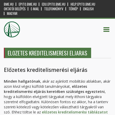
BME.HU
EPITO.BME.HU
EDU.EPITO.BME.HU
HELP.EPITO.BME.HU
OKTATÓI BELÉPÉS
E-MAIL
TELEFONKÖNYV
TÉRKÉP
ENGLISH
MAGYAR
ELOZETES KREDITELISMERESI ELJARAS
Előzetes kreditelismerési eljárás
Minden hallgatónak
, akár az ajánlott mobilitási ablakban, akár
azon kívül végez külföldi tanulmányokat,
előzetes
kreditelismerési eljárás keretében szükséges egyeztetni
,
hogy a külföldön elvégzett tárgyakat mely itthoni tárgyakra
szeretné elfogadtatni. Különösen fontos ez akkor, ha a tanterv
szerinti kötelező vagy kötelezően választható tárgyakról van
szó. Ehhez töltse le az
előzetes kreditelismerési táblázatot