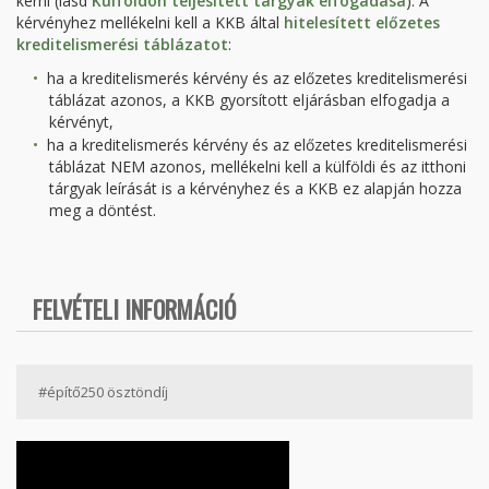
kérni (lásd
Külföldön teljesített tárgyak elfogadása
). A
kérvényhez mellékelni kell a KKB által
hitelesített előzetes
kreditelismerési táblázatot
:
ha a kreditelismerés kérvény és az előzetes kreditelismerési
táblázat azonos, a KKB gyorsított eljárásban elfogadja a
kérvényt,
ha a kreditelismerés kérvény és az előzetes kreditelismerési
táblázat NEM azonos, mellékelni kell a külföldi és az itthoni
tárgyak leírását is a kérvényhez és a KKB ez alapján hozza
meg a döntést.
FELVÉTELI INFORMÁCIÓ
#építő250 ösztöndíj