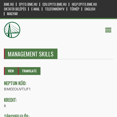
BME.HU
EPITO.BME.HU
EDU.EPITO.BME.HU
HELP.EPITO.BME.HU
OKTATÓI BELÉPÉS
E-MAIL
TELEFONKÖNYV
TÉRKÉP
ENGLISH
MAGYAR
MANAGEMENT SKILLS
Primary tabs
VIEW
(ACTIVE
TRANSLATE
TAB)
NEPTUN KÓD:
BMEEOUVTUF1
KREDIT:
6
TÁRGYFELELŐS: