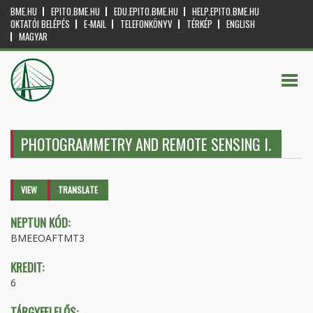
BME.HU
EPITO.BME.HU
EDU.EPITO.BME.HU
HELP.EPITO.BME.HU
OKTATÓI BELÉPÉS
E-MAIL
TELEFONKÖNYV
TÉRKÉP
ENGLISH
MAGYAR
PHOTOGRAMMETRY AND REMOTE SENSING I.
Primary tabs
VIEW
(ACTIVE
TRANSLATE
TAB)
NEPTUN KÓD:
BMEEOAFTMT3
KREDIT:
6
TÁRGYFELELŐS: