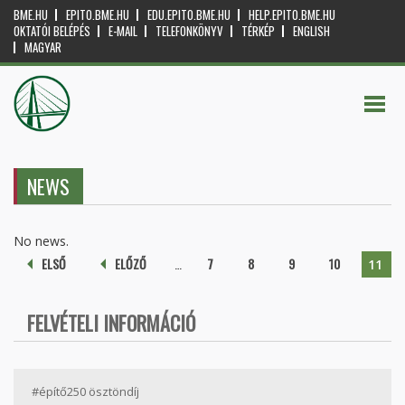
BME.HU
EPITO.BME.HU
EDU.EPITO.BME.HU
HELP.EPITO.BME.HU
OKTATÓI BELÉPÉS
E-MAIL
TELEFONKÖNYV
TÉRKÉP
ENGLISH
MAGYAR
NEWS
No news.
Pages
ELSŐ
ELŐZŐ
…
7
8
9
10
11
FELVÉTELI INFORMÁCIÓ
#építő250 ösztöndíj