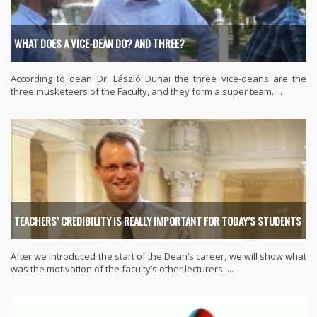
WHAT DOES A VICE-DEAN DO? AND THREE?
According to dean Dr. László Dunai the three vice-deans are the
three musketeers of the Faculty, and they form a super team. ...
TEACHERS’ CREDIBILITY IS REALLY IMPORTANT FOR TODAY’S STUDENTS
After we introduced the start of the Dean’s career, we will show what
was the motivation of the faculty’s other lecturers. ...