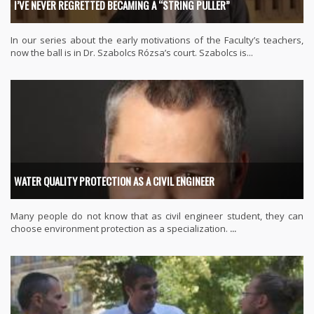
I’VE NEVER REGRETTED BECAMING A “STRING PULLER”
In our series about the early motivations of the Faculty’s teachers,
now the ball is in Dr. Szabolcs Rózsa’s court. Szabolcs is...
WATER QUALITY PROTECTION AS A CIVIL ENGINEER
Many people do not know that as civil engineer student, they can
choose environment protection as a specialization.
...