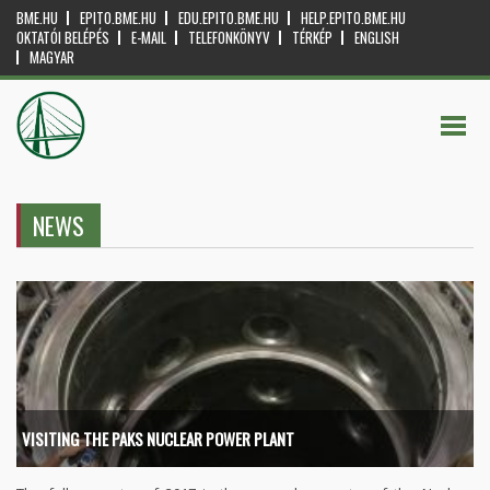
BME.HU
EPITO.BME.HU
EDU.EPITO.BME.HU
HELP.EPITO.BME.HU
OKTATÓI BELÉPÉS
E-MAIL
TELEFONKÖNYV
TÉRKÉP
ENGLISH
MAGYAR
NEWS
VISITING THE PAKS NUCLEAR POWER PLANT