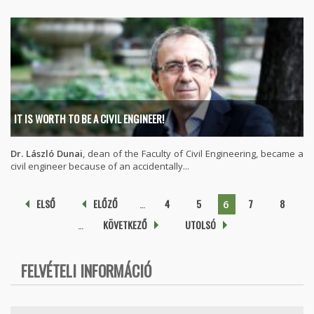
IT IS WORTH TO BE A CIVIL ENGINEER!
Dr. László Dunai
, dean of the Faculty of Civil Engineering, became a
civil engineer because of an accidentally...
Pages
ELSŐ
ELŐZŐ
…
4
5
7
8
6
…
KÖVETKEZŐ
UTOLSÓ
FELVÉTELI INFORMÁCIÓ