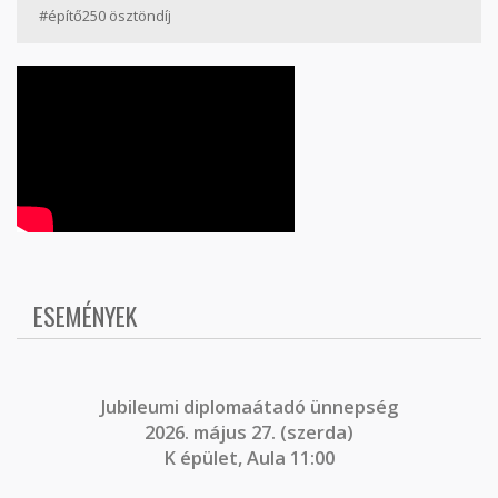
#építő250 ösztöndíj
ESEMÉNYEK
J
ubileumi diplomaátadó ünnepség
2026. május 27. (szerda)
K épület, Aula 11:00