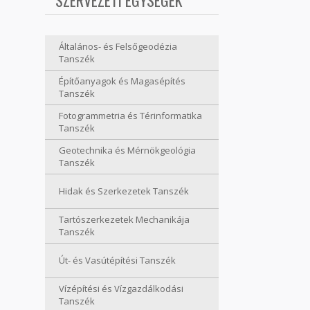
SZERVEZETI EGYSÉGEK
Általános- és Felsőgeodézia
Tanszék
Építőanyagok és Magasépítés
Tanszék
Fotogrammetria és Térinformatika
Tanszék
Geotechnika és Mérnökgeológia
Tanszék
Hidak és Szerkezetek Tanszék
Tartószerkezetek Mechanikája
Tanszék
Út- és Vasútépítési Tanszék
Vízépítési és Vízgazdálkodási
Tanszék