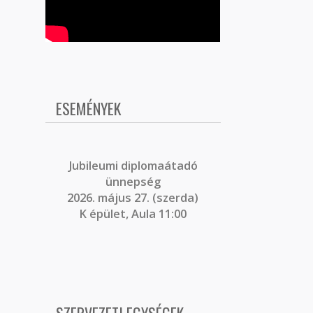
ESEMÉNYEK
J
ubileumi diplomaátadó
ünnepség
2026. május 27. (szerda)
K épület, Aula 11:00