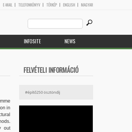
E-MAIL
TELEFONKÖNYV
TÉRKÉP
ENGLISH
MAGYAR
Search
Search form
this
site
H
INFOSITE
NEWS
FELVÉTELI INFORMÁCIÓ
#építő250 ösztöndíj
ramme
on in
tural
hods.
y out