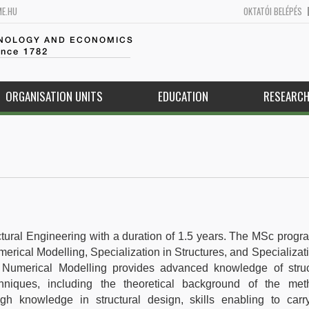
ME.HU
OKTATÓI BELÉPÉS
HNOLOGY AND ECONOMICS
ince 1782
ORGANISATION UNITS
EDUCATION
RESEARC
tural Engineering with a duration of 1.5 years. The MSc prog
merical Modelling, Specialization in Structures, and Specializati
 Numerical Modelling provides advanced knowledge of struc
niques, including the theoretical background of the met
ugh knowledge in structural design, skills enabling to carr