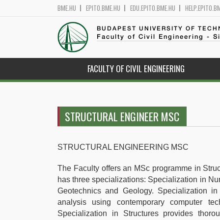
BME.HU
EPITO.BME.HU
EDU.EPITO.BME.HU
HELP.EPITO.B
BUDAPEST UNIVERSITY OF TEC
Faculty of Civil Engineering - S
FACULTY OF CIVIL ENGINEERING
STRUCTURAL ENGINEER MSC
STRUCTURAL ENGINEERING MSC
The Faculty offers an MSc programme in Struc
has three specializations: Specialization in Nu
Geotechnics and Geology. Specialization in
analysis using contemporary computer tech
Specialization in Structures provides thoro