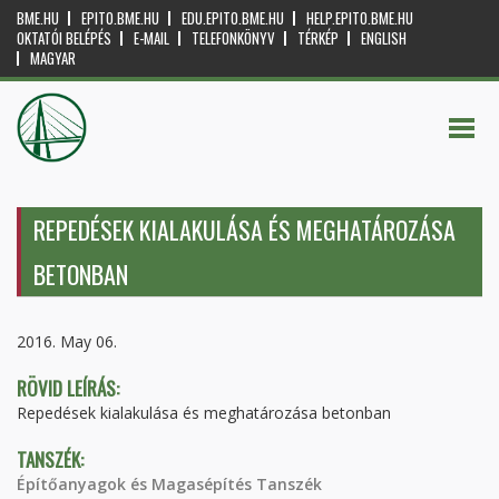
BME.HU
EPITO.BME.HU
EDU.EPITO.BME.HU
HELP.EPITO.BME.HU
OKTATÓI BELÉPÉS
E-MAIL
TELEFONKÖNYV
TÉRKÉP
ENGLISH
MAGYAR
REPEDÉSEK KIALAKULÁSA ÉS MEGHATÁROZÁSA
BETONBAN
2016. May 06.
RÖVID LEÍRÁS:
Repedések kialakulása és meghatározása betonban
TANSZÉK:
Építőanyagok és Magasépítés Tanszék