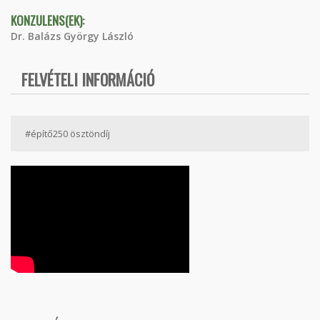
KONZULENS(EK):
Dr. Balázs György László
FELVÉTELI INFORMÁCIÓ
#építő250 ösztöndíj