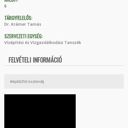
6
TÁRGYFELELŐS:
Dr. Krámer Tamás
SZERVEZETI EGYSÉG:
Vízépítési és Vízgazdálkodási Tanszék
FELVÉTELI INFORMÁCIÓ
#építő250 ösztöndíj