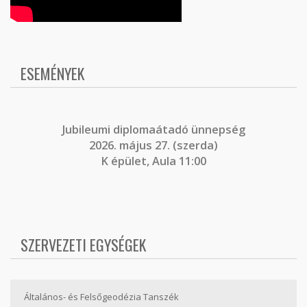
ESEMÉNYEK
J
ubileumi diplomaátadó ünnepség
2026. május 27. (szerda)
K épület, Aula 11:00
SZERVEZETI EGYSÉGEK
Általános- és Felsőgeodézia Tanszék