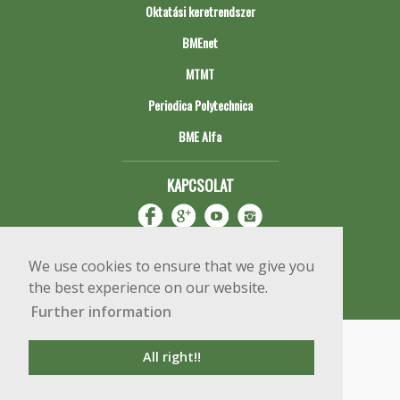
Oktatási keretrendszer
BMEnet
MTMT
Periodica Polytechnica
BME Alfa
KAPCSOLAT
We use cookies to ensure that we give you
the best experience on our website.
Further information
Impresszum
Copyright © 2020 BME Építőmérnöki Kar
All right!!
1111 Budapest, Műegyetem rkp. 3.
+36 1 463 3531
webmester@emk.bme.hu