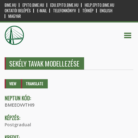
BME.HU
EPITO.BME.HU
EDU.EPITO.BME.HU
HELP.EPITO.BME.HU
OKTATÓI BELÉPÉS
E-MAIL
TELEFONKÖNYV
TÉRKÉP
ENGLISH
MAGYAR
SEKÉLY TAVAK MODELLEZÉSE
Primary tabs
VIEW
(ACTIVE
TRANSLATE
TAB)
NEPTUN KÓD:
BMEEOVVTHI9
KÉPZÉS:
Postgradual
KREDIT: