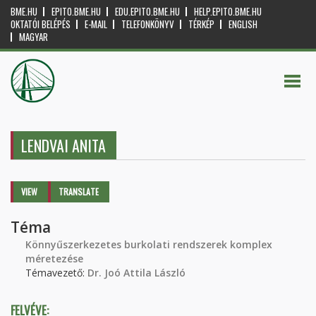
BME.HU
EPITO.BME.HU
EDU.EPITO.BME.HU
HELP.EPITO.BME.HU
OKTATÓI BELÉPÉS
E-MAIL
TELEFONKÖNYV
TÉRKÉP
ENGLISH
MAGYAR
LENDVAI ANITA
Primary tabs
VIEW
(ACTIVE
TRANSLATE
TAB)
Téma
Könnyűszerkezetes burkolati rendszerek komplex
méretezése
Témavezető:
Dr. Joó Attila László
FELVÉVE: