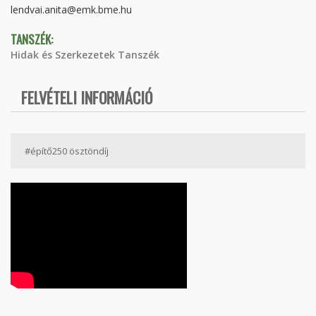
lendvai.anita@emk.bme.hu
TANSZÉK:
Hidak és Szerkezetek Tanszék
FELVÉTELI INFORMÁCIÓ
#építő250 ösztöndíj