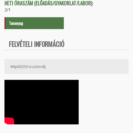
HETI ÓRASZÁM (ELŐADÁS/GYAKORLAT/LABOR):
2/1
Tananyag
FELVÉTELI INFORMÁCIÓ
#építő250 ösztöndíj