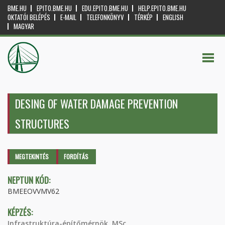
BME.HU
EPITO.BME.HU
EDU.EPITO.BME.HU
HELP.EPITO.BME.HU
OKTATÓI BELÉPÉS
E-MAIL
TELEFONKÖNYV
TÉRKÉP
ENGLISH
MAGYAR
DESING OF WATER DAMAGE PREVENTION
STRUCTURES
Elsődleges fülek
MEGTEKINTÉS
(AKTÍV
FORDÍTÁS
FÜL)
NEPTUN KÓD:
BMEEOVVMV62
KÉPZÉS:
Infrastruktúra-építőmérnök, MSc