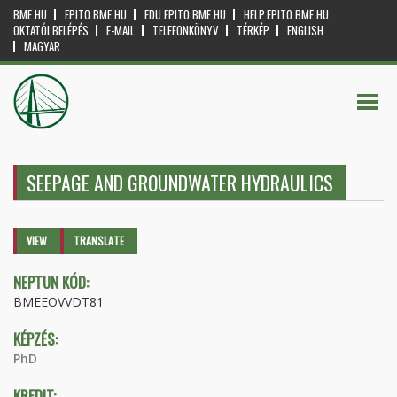
BME.HU
EPITO.BME.HU
EDU.EPITO.BME.HU
HELP.EPITO.BME.HU
OKTATÓI BELÉPÉS
E-MAIL
TELEFONKÖNYV
TÉRKÉP
ENGLISH
MAGYAR
SEEPAGE AND GROUNDWATER HYDRAULICS
Primary tabs
VIEW
(ACTIVE
TRANSLATE
TAB)
NEPTUN KÓD:
BMEEOVVDT81
KÉPZÉS:
PhD
KREDIT: