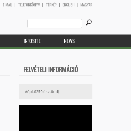
E-MAIL
TELEFONKÖNYV
TÉRKÉP
ENGLISH
MAGYAR
Search
Search form
this
site
H
INFOSITE
NEWS
FELVÉTELI INFORMÁCIÓ
#építő250 ösztöndíj