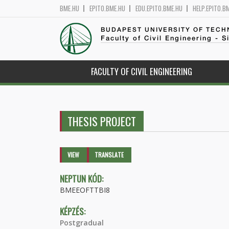
BME.HU
EPITO.BME.HU
EDU.EPITO.BME.HU
HELP.EPITO.B
BUDAPEST UNIVERSITY OF TEC
Faculty of Civil Engineering - S
FACULTY OF CIVIL ENGINEERING
THESIS PROJECT
Primary tabs
VIEW
(ACTIVE
TRANSLATE
TAB)
NEPTUN KÓD:
BMEEOFTTBI8
KÉPZÉS:
Postgradual