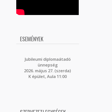
ESEMÉNYEK
J
ubileumi diplomaátadó
ünnepség
2026. május 27. (szerda)
K épület, Aula 11:00