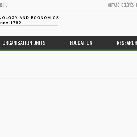
ME.HU
OKTATÓI BELÉPÉS
HNOLOGY AND ECONOMICS
ince 1782
ORGANISATION UNITS
EDUCATION
RESEARC