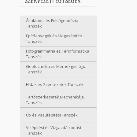
SZERVEZETI EGYSÉGEK
Általános- és Felsőgeodézia
Tanszék
Építőanyagok és Magasépítés
Tanszék
Fotogrammetria és Térinformatika
Tanszék
Geotechnika és Mérnökgeológia
Tanszék
Hidak és Szerkezetek Tanszék
Tartószerkezetek Mechanikája
Tanszék
Út- és Vasútépítési Tanszék
Vízépítési és Vízgazdálkodási
Tanszék