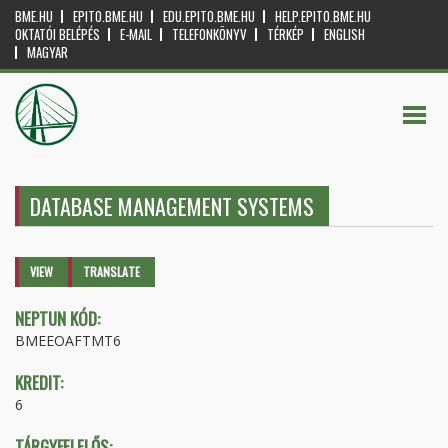
BME.HU
EPITO.BME.HU
EDU.EPITO.BME.HU
HELP.EPITO.BME.HU
OKTATÓI BELÉPÉS
E-MAIL
TELEFONKÖNYV
TÉRKÉP
ENGLISH
MAGYAR
DATABASE MANAGEMENT SYSTEMS
Primary tabs
VIEW
(ACTIVE
TRANSLATE
TAB)
NEPTUN KÓD:
BMEEOAFTMT6
KREDIT:
6
TÁRGYFELELŐS: