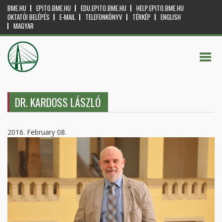
BME.HU
EPITO.BME.HU
EDU.EPITO.BME.HU
HELP.EPITO.BME.HU
OKTATÓI BELÉPÉS
E-MAIL
TELEFONKÖNYV
TÉRKÉP
ENGLISH
MAGYAR
DR. KARDOSS LÁSZLÓ
2016. February 08.