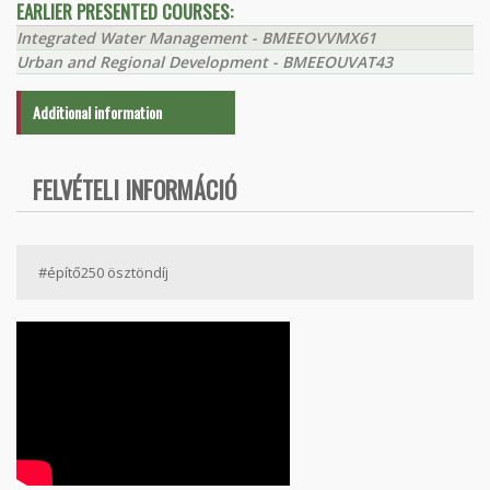
EARLIER PRESENTED COURSES:
Integrated Water Management - BMEEOVVMX61
Urban and Regional Development - BMEEOUVAT43
Additional information
FELVÉTELI INFORMÁCIÓ
#építő250 ösztöndíj