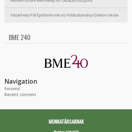
Németh Endre Mérőtelep és Oktatási Központ
Vásárhelyi Pál Építőmérnöki és Földtudományi Doktori iskola
BME 240
Navigation
Forums
Recent content
MUNKATÁRSAKNAK
Neptun (oktatói)