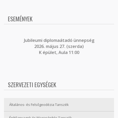
ESEMÉNYEK
J
ubileumi diplomaátadó ünnepség
2026. május 27. (szerda)
K épület, Aula 11:00
SZERVEZETI EGYSÉGEK
Általános- és Felsőgeodézia Tanszék
Építőanyagok és Magasépítés Tanszék