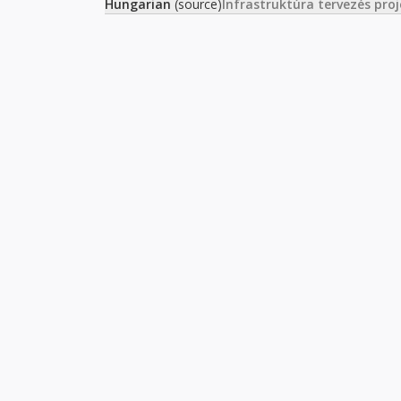
Hungarian
(source)
Infrastruktúra tervezés pro