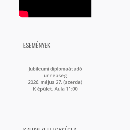
ESEMÉNYEK
J
ubileumi diplomaátadó
ünnepség
2026. május 27. (szerda)
K épület, Aula 11:00