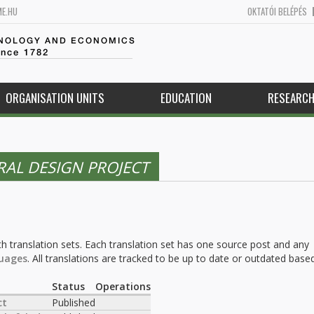
ME.HU
OKTATÓI BELÉPÉS
HNOLOGY AND ECONOMICS
ince 1782
ORGANISATION UNITS
EDUCATION
RESEARC
AL DESIGN PROJECT
h translation sets. Each translation set has one source post and any
uages
. All translations are tracked to be up to date or outdated base
.
Status
Operations
ct
Published