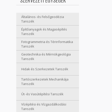
SZERVEZETI EGYSÉGEK
Általános- és Felsőgeodézia
Tanszék
Építőanyagok és Magasépítés
Tanszék
Fotogrammetria és Térinformatika
Tanszék
Geotechnika és Mérnökgeológia
Tanszék
Hidak és Szerkezetek Tanszék
Tartószerkezetek Mechanikája
Tanszék
Út- és Vasútépítési Tanszék
Vízépítési és Vízgazdálkodási
Tanszék