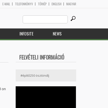
E-MAIL
TELEFONKÖNYV
TÉRKÉP
ENGLISH
MAGYAR
Search
Search form
this
site
H
INFOSITE
NEWS
FELVÉTELI INFORMÁCIÓ
#építő250 ösztöndíj
d on