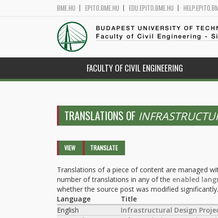
BME.HU
EPITO.BME.HU
EDU.EPITO.BME.HU
HELP.EPITO.B
BUDAPEST UNIVERSITY OF TEC
Faculty of Civil Engineering - S
FACULTY OF CIVIL ENGINEERING
TRANSLATIONS OF
INFRASTRUCTUR
Primary tabs
VIEW
TRANSLATE
(ACTIVE
TAB)
Translations of a piece of content are managed wit
number of translations in any of the
enabled lang
whether the source post was modified significantly
Language
Title
English
Infrastructural Design Proje