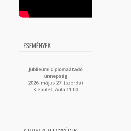
ESEMÉNYEK
J
ubileumi diplomaátadó
ünnepség
2026. május 27. (szerda)
K épület, Aula 11:00