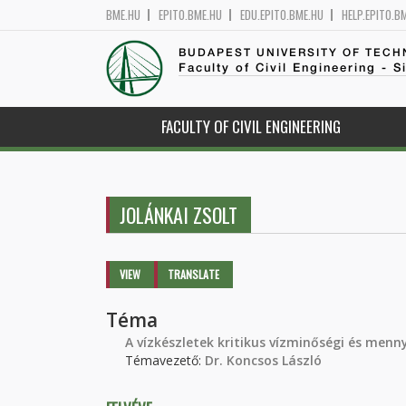
BME.HU
EPITO.BME.HU
EDU.EPITO.BME.HU
HELP.EPITO.B
BUDAPEST UNIVERSITY OF TEC
Faculty of Civil Engineering - S
FACULTY OF CIVIL ENGINEERING
JOLÁNKAI ZSOLT
Primary tabs
VIEW
(ACTIVE
TRANSLATE
TAB)
Téma
A vízkészletek kritikus vízminőségi és menn
Témavezető:
Dr. Koncsos László