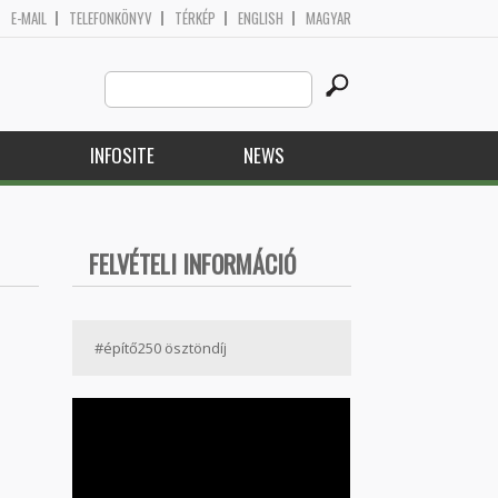
E-MAIL
TELEFONKÖNYV
TÉRKÉP
ENGLISH
MAGYAR
Search
Search form
this
site
H
INFOSITE
NEWS
FELVÉTELI INFORMÁCIÓ
#építő250 ösztöndíj