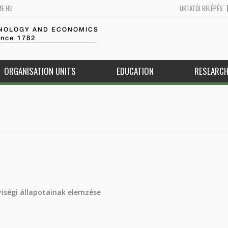
ME.HU
OKTATÓI BELÉPÉS
HNOLOGY AND ECONOMICS
ince 1782
ORGANISATION UNITS
EDUCATION
RESEARC
yiségi állapotainak elemzése