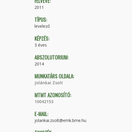
FELVÉVE:
2011
TÍPUS:
levelező
KÉPZÉS:
3 éves
ABSZOLUTORIUM:
2014
MUNKATÁRS OLDALA:
Jolánkai Zsolt
MTMT AZONOSÍTÓ:
10042153
E-MAIL:
jolankai.zsolt@emk.bme.hu