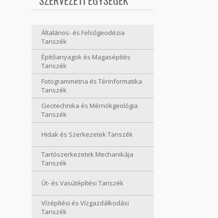
SZERVEZETI EGYSÉGEK
Általános- és Felsőgeodézia
Tanszék
Építőanyagok és Magasépítés
Tanszék
Fotogrammetria és Térinformatika
Tanszék
Geotechnika és Mérnökgeológia
Tanszék
Hidak és Szerkezetek Tanszék
Tartószerkezetek Mechanikája
Tanszék
Út- és Vasútépítési Tanszék
Vízépítési és Vízgazdálkodási
Tanszék