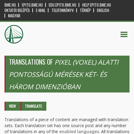
BME.HU
EPITO.BME.HU
EDU.EPITO.BME.HU
HELP.EPITO.BME.HU
OKTATÓI BELÉPÉS
E-MAIL
TELEFONKÖNYV
TÉRKÉP
ENGLISH
MAGYAR
TRANSLATIONS OF
PIXEL (VOXEL) ALATTI
PONTOSSÁGÚ MÉRÉSEK KÉT- ÉS
HÁROM DIMENZIÓBAN
Primary tabs
VIEW
TRANSLATE
(ACTIVE
TAB)
Translations of a piece of content are managed with translation
sets. Each translation set has one source post and any number
of translations in any of the
enabled languages
. All translations