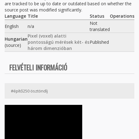
are tracked to be up to date or outdated based on whether the
source post was modified significantly.
Language
Title
Status
Operations
Not
English
n/a
translated
Pixel (voxel) alatti
Hungarian
pontosságú mérések két- és
Published
(source)
három dimenzióban
FELVÉTELI INFORMÁCIÓ
#építő250 ösztöndíj