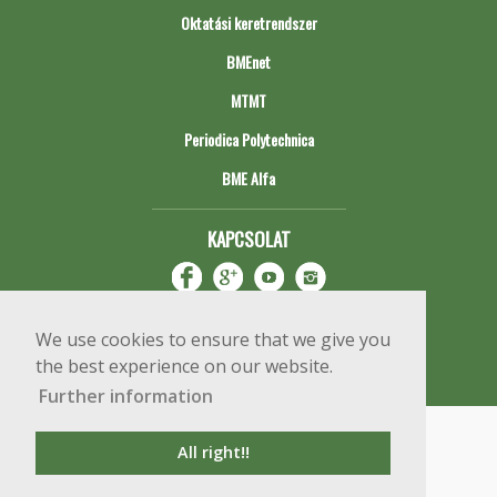
Oktatási keretrendszer
BMEnet
MTMT
Periodica Polytechnica
BME Alfa
KAPCSOLAT
We use cookies to ensure that we give you
the best experience on our website.
Further information
Impresszum
Copyright © 2020 BME Építőmérnöki Kar
All right!!
1111 Budapest, Műegyetem rkp. 3.
+36 1 463 3531