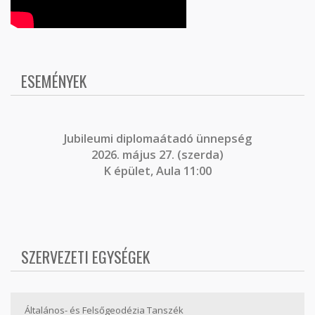
ESEMÉNYEK
J
ubileumi diplomaátadó ünnepség
2026. május 27. (szerda)
K épület, Aula 11:00
SZERVEZETI EGYSÉGEK
Általános- és Felsőgeodézia Tanszék