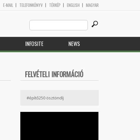
E-MAIL
TELEFONKÖNYV
TÉRKÉP
ENGLISH
MAGYAR
Search
Search form
this
site
H
INFOSITE
NEWS
FELVÉTELI INFORMÁCIÓ
#építő250 ösztöndíj