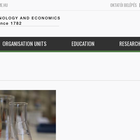
ME.HU
OKTATÓI BELÉPÉS
HNOLOGY AND ECONOMICS
ince 1782
ORGANISATION UNITS
EDUCATION
RESEARC