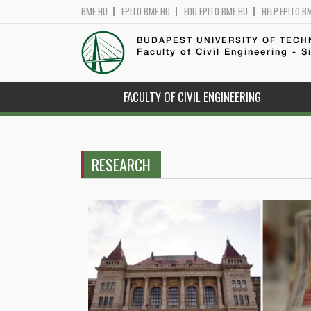
BME.HU
EPITO.BME.HU
EDU.EPITO.BME.HU
HELP.EPITO.B
BUDAPEST UNIVERSITY OF TEC
Faculty of Civil Engineering - S
FACULTY OF CIVIL ENGINEERING
RESEARCH