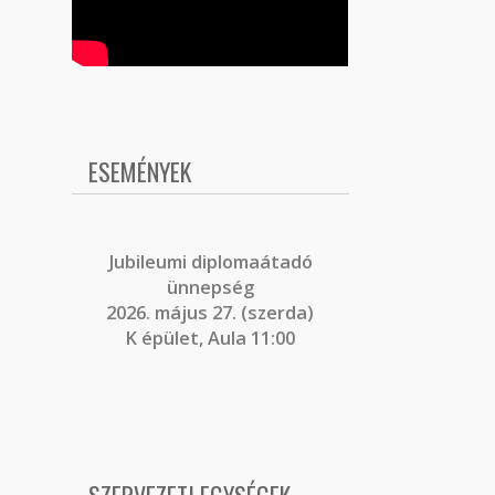
ESEMÉNYEK
J
ubileumi diplomaátadó
ünnepség
2026. május 27. (szerda)
K épület, Aula 11:00