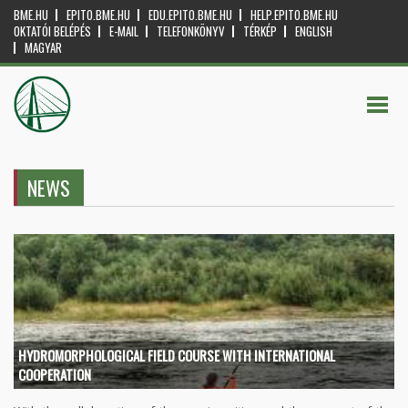
BME.HU
EPITO.BME.HU
EDU.EPITO.BME.HU
HELP.EPITO.BME.HU
OKTATÓI BELÉPÉS
E-MAIL
TELEFONKÖNYV
TÉRKÉP
ENGLISH
MAGYAR
NEWS
HYDROMORPHOLOGICAL FIELD COURSE WITH INTERNATIONAL
COOPERATION