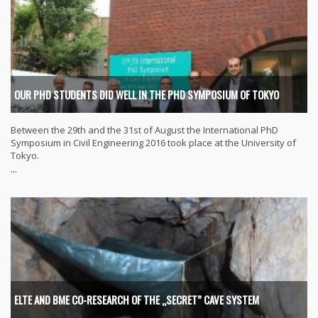
OUR PHD STUDENTS DID WELL IN THE PHD SYMPOSIUM OF TOKYO
Between the 29th and the 31st of August the International PhD
Symposium in Civil Engineering 2016 took place at the University of
Tokyo.
...
ELTE AND BME CO-RESEARCH OF THE „SECRET” CAVE SYSTEM