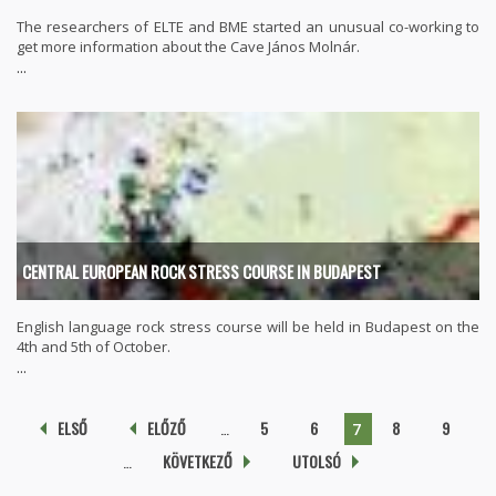
The researchers of ELTE and BME started an unusual co-working to
get more information about the Cave János Molnár.
...
CENTRAL EUROPEAN ROCK STRESS COURSE IN BUDAPEST
English language rock stress course will be held in Budapest on the
4th and 5th of October.
...
Pages
ELSŐ
ELŐZŐ
…
5
6
8
9
7
…
KÖVETKEZŐ
UTOLSÓ