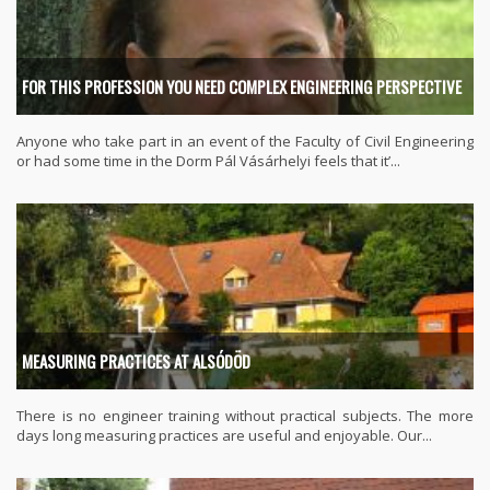
FOR THIS PROFESSION YOU NEED COMPLEX ENGINEERING PERSPECTIVE
Anyone who take part in an event of the Faculty of Civil Engineering
or had some time in the Dorm Pál Vásárhelyi feels that it’...
MEASURING PRACTICES AT ALSÓDÖD
There is no engineer training without practical subjects. The more
days long measuring practices are useful and enjoyable. Our...