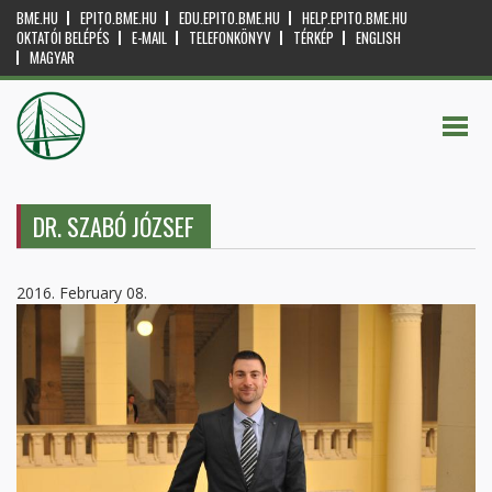
BME.HU
EPITO.BME.HU
EDU.EPITO.BME.HU
HELP.EPITO.BME.HU
OKTATÓI BELÉPÉS
E-MAIL
TELEFONKÖNYV
TÉRKÉP
ENGLISH
MAGYAR
DR. SZABÓ JÓZSEF
2016. February 08.