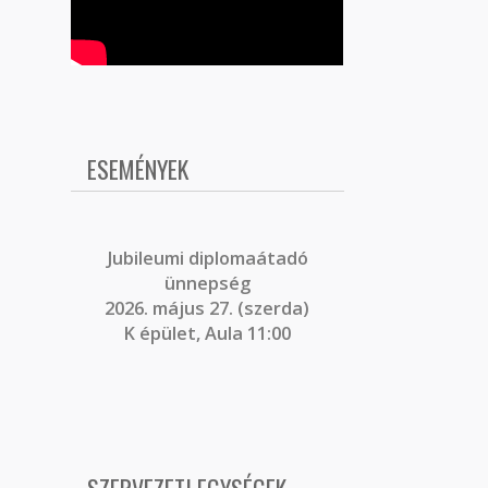
ESEMÉNYEK
J
ubileumi diplomaátadó
ünnepség
2026. május 27. (szerda)
K épület, Aula 11:00