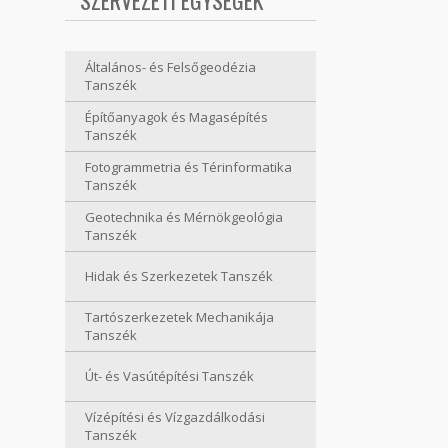
SZERVEZETI EGYSÉGEK
Általános- és Felsőgeodézia
Tanszék
Építőanyagok és Magasépítés
Tanszék
Fotogrammetria és Térinformatika
Tanszék
Geotechnika és Mérnökgeológia
Tanszék
Hidak és Szerkezetek Tanszék
Tartószerkezetek Mechanikája
Tanszék
Út- és Vasútépítési Tanszék
Vízépítési és Vízgazdálkodási
Tanszék