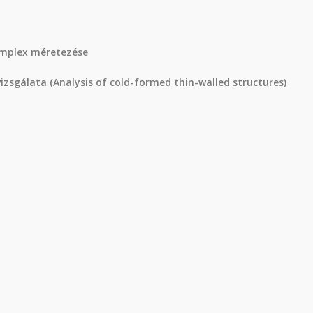
omplex méretezése
izsgálata (Analysis of cold-formed thin-walled structures)