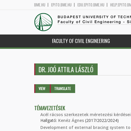
BME.HU
EPITO.BME.HU
EDU.EPITO.BME.HU
HELP.EPITO.B
BUDAPEST UNIVERSITY OF TEC
Faculty of Civil Engineering - S
FACULTY OF CIVIL ENGINEERING
DR. JOÓ ATTILA LÁSZLÓ
Primary tabs
VIEW
(ACTIVE
TRANSLATE
TAB)
TÉMAVEZETÉSEK
Acél rácsos szerkezetek méretezési kérdései
Hallgató:
Kenéz Ágnes
(2017/2022/2024)
Development of external bracing system to 