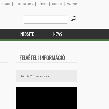
E-MAIL
TELEFONKÖNYV
TÉRKÉP
ENGLISH
MAGYAR
Search
Search form
this
site
H
INFOSITE
NEWS
FELVÉTELI INFORMÁCIÓ
#építő250 ösztöndíj