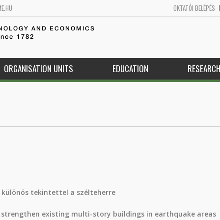
ME.HU
OKTATÓI BELÉPÉS
HNOLOGY AND ECONOMICS
ince 1782
ORGANISATION UNITS
EDUCATION
RESEARC
 különös tekintettel a szélteherre
strengthen existing multi-story buildings in earthquake areas