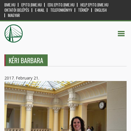
BME.HU
EPITO.BME.HU
EDU.EPITO.BME.HU
HELP.EPITO.BME.HU
OKTATÓI BELÉPÉS
E-MAIL
TELEFONKÖNYV
TÉRKÉP
ENGLISH
MAGYAR
KÉRI BARBARA
2017. February 21.