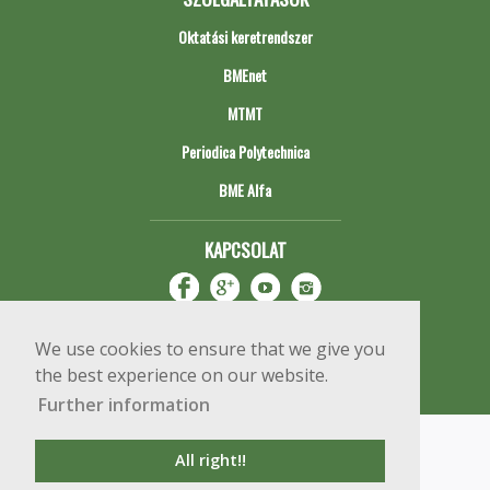
Oktatási keretrendszer
BMEnet
MTMT
Periodica Polytechnica
BME Alfa
KAPCSOLAT
We use cookies to ensure that we give you
the best experience on our website.
Further information
Impresszum
Copyright © 2020 BME Építőmérnöki Kar
All right!!
1111 Budapest, Műegyetem rkp. 3.