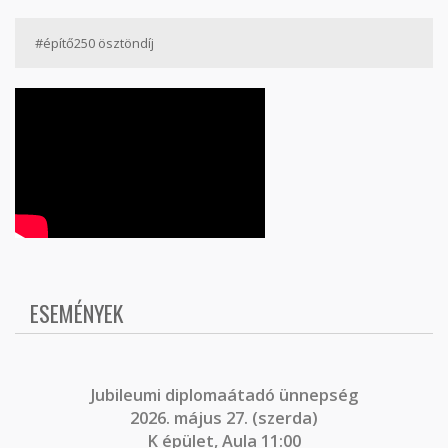
#építő250 ösztöndíj
ESEMÉNYEK
J
ubileumi diplomaátadó ünnepség
2026. május 27. (szerda)
K épület, Aula 11:00