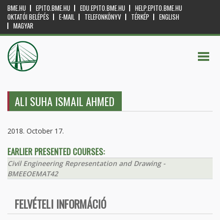
BME.HU
EPITO.BME.HU
EDU.EPITO.BME.HU
HELP.EPITO.BME.HU
OKTATÓI BELÉPÉS
E-MAIL
TELEFONKÖNYV
TÉRKÉP
ENGLISH
MAGYAR
ALI SUHA ISMAIL AHMED
2018. October 17.
EARLIER PRESENTED COURSES:
Civil Engineering Representation and Drawing -
BMEEOEMAT42
FELVÉTELI INFORMÁCIÓ