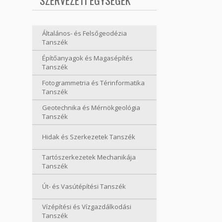
SZERVEZETI EGYSÉGEK
Általános- és Felsőgeodézia
Tanszék
Építőanyagok és Magasépítés
Tanszék
Fotogrammetria és Térinformatika
Tanszék
Geotechnika és Mérnökgeológia
Tanszék
Hidak és Szerkezetek Tanszék
Tartószerkezetek Mechanikája
Tanszék
Út- és Vasútépítési Tanszék
Vízépítési és Vízgazdálkodási
Tanszék