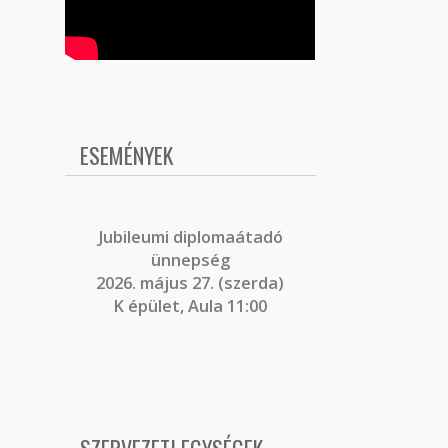
ESEMÉNYEK
J
ubileumi diplomaátadó
ünnepség
2026. május 27. (szerda)
K épület, Aula 11:00