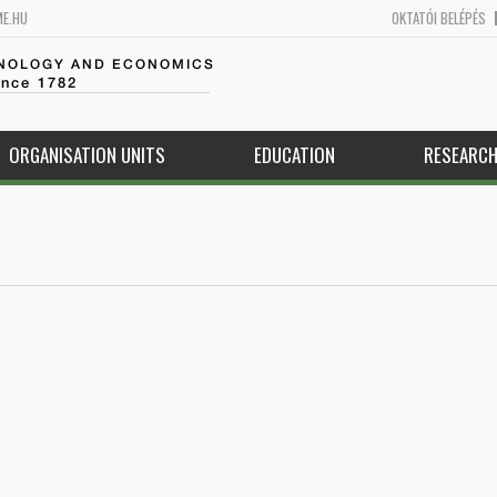
ME.HU
OKTATÓI BELÉPÉS
HNOLOGY AND ECONOMICS
ince 1782
ORGANISATION UNITS
EDUCATION
RESEARC