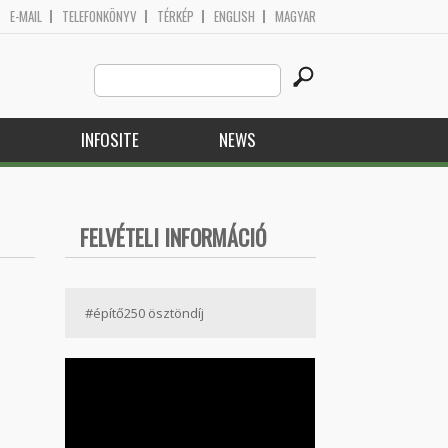
E-MAIL
TELEFONKÖNYV
TÉRKÉP
ENGLISH
MAGYAR
Search
Search form
this
site
H
INFOSITE
NEWS
FELVÉTELI INFORMÁCIÓ
#építő250 ösztöndíj