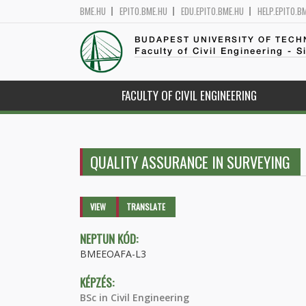
BME.HU
EPITO.BME.HU
EDU.EPITO.BME.HU
HELP.EPITO.B
BUDAPEST UNIVERSITY OF TEC
Faculty of Civil Engineering - S
FACULTY OF CIVIL ENGINEERING
QUALITY ASSURANCE IN SURVEYING
Primary tabs
VIEW
(ACTIVE
TRANSLATE
TAB)
NEPTUN KÓD:
BMEEOAFA-L3
KÉPZÉS:
BSc in Civil Engineering