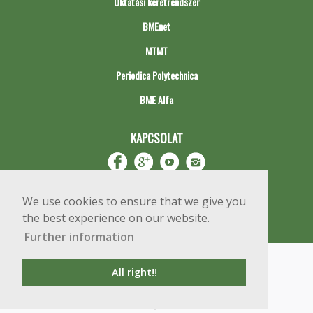
Oktatási keretrendszer
BMEnet
MTMT
Periodica Polytechnica
BME Alfa
KAPCSOLAT
We use cookies to ensure that we give you
the best experience on our website.
Further information
Impresszum
Copyright © 2020 BME Építőmérnöki Kar
All right!!
1111 Budapest, Műegyetem rkp. 3.
+36 1 463 3531
webmester@emk.bme.hu