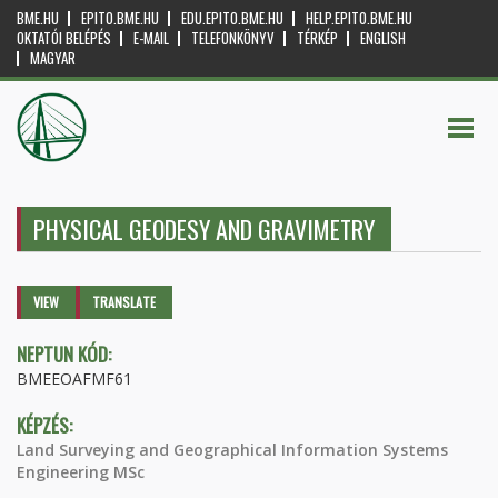
BME.HU
EPITO.BME.HU
EDU.EPITO.BME.HU
HELP.EPITO.BME.HU
OKTATÓI BELÉPÉS
E-MAIL
TELEFONKÖNYV
TÉRKÉP
ENGLISH
MAGYAR
PHYSICAL GEODESY AND GRAVIMETRY
Primary tabs
VIEW
(ACTIVE
TRANSLATE
TAB)
NEPTUN KÓD:
BMEEOAFMF61
KÉPZÉS:
Land Surveying and Geographical Information Systems
Engineering MSc