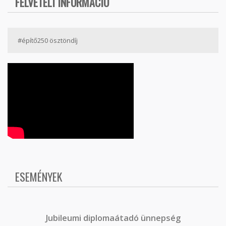
FELVÉTELI INFORMÁCIÓ
#építő250 ösztöndíj
ESEMÉNYEK
J
ubileumi diplomaátadó ünnepség