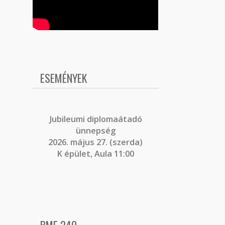
ESEMÉNYEK
J
ubileumi diplomaátadó
ünnepség
2026. május 27. (szerda)
K épület, Aula 11:00