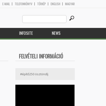
E-MAIL
TELEFONKÖNYV
TÉRKÉP
ENGLISH
MAGYAR
Search
Search form
this
site
H
INFOSITE
NEWS
FELVÉTELI INFORMÁCIÓ
#építő250 ösztöndíj