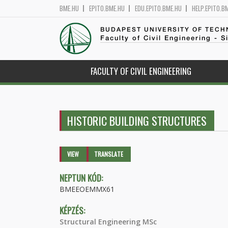
BME.HU
EPITO.BME.HU
EDU.EPITO.BME.HU
HELP.EPITO.B
BUDAPEST UNIVERSITY OF TEC
Faculty of Civil Engineering - S
FACULTY OF CIVIL ENGINEERING
HISTORIC BUILDING STRUCTURES
Primary tabs
VIEW
(ACTIVE
TRANSLATE
TAB)
NEPTUN KÓD:
BMEEOEMMX61
KÉPZÉS:
Structural Engineering MSc