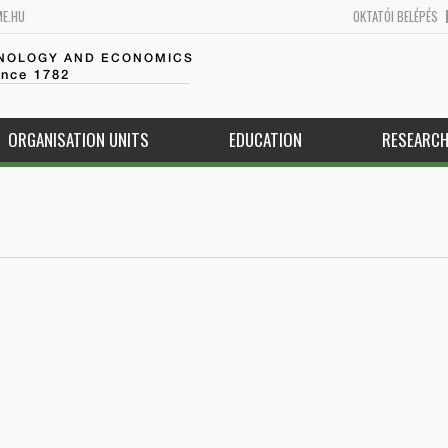
ME.HU
OKTATÓI BELÉPÉS
HNOLOGY AND ECONOMICS
ince 1782
ORGANISATION UNITS
EDUCATION
RESEARC