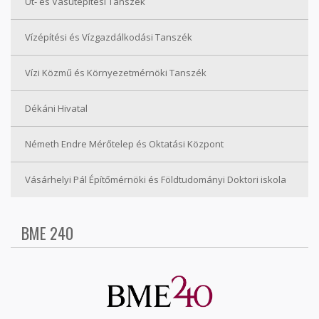
Út- és Vasútépítési Tanszék
Vízépítési és Vízgazdálkodási Tanszék
Vízi Közmű és Környezetmérnöki Tanszék
Dékáni Hivatal
Németh Endre Mérőtelep és Oktatási Központ
Vásárhelyi Pál Építőmérnöki és Földtudományi Doktori iskola
BME 240