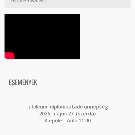
#építő250 ösztöndíj
ESEMÉNYEK
J
ubileumi diplomaátadó ünnepség
2026. május 27. (szerda)
K épület, Aula 11:00