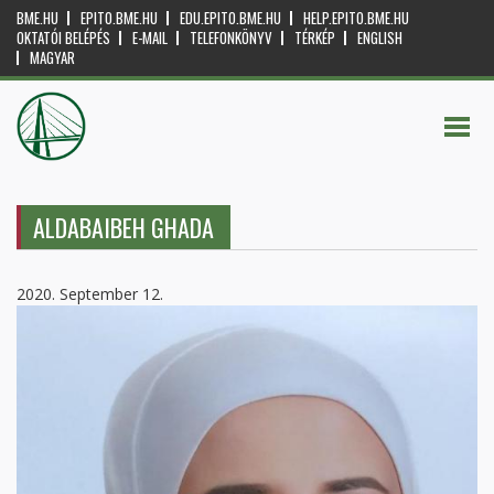
BME.HU
EPITO.BME.HU
EDU.EPITO.BME.HU
HELP.EPITO.BME.HU
OKTATÓI BELÉPÉS
E-MAIL
TELEFONKÖNYV
TÉRKÉP
ENGLISH
MAGYAR
ALDABAIBEH GHADA
2020. September 12.