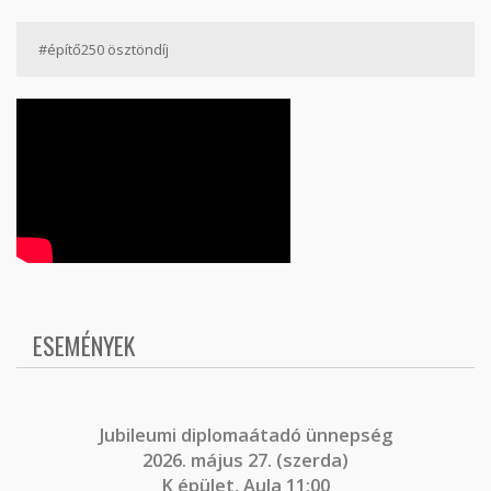
#építő250 ösztöndíj
ESEMÉNYEK
J
ubileumi diplomaátadó ünnepség
2026. május 27. (szerda)
K épület, Aula 11:00