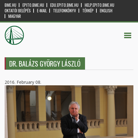
BME.HU
EPITO.BME.HU
EDU.EPITO.BME.HU
HELP.EPITO.BME.HU
OKTATÓI BELÉPÉS
E-MAIL
TELEFONKÖNYV
TÉRKÉP
ENGLISH
MAGYAR
DR. BALÁZS GYÖRGY LÁSZLÓ
2016. February 08.