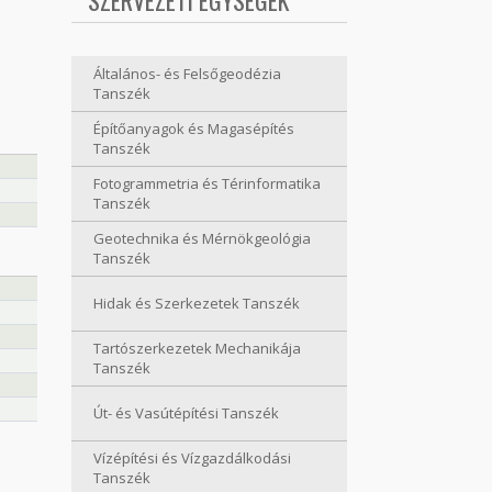
SZERVEZETI EGYSÉGEK
Általános- és Felsőgeodézia
Tanszék
Építőanyagok és Magasépítés
Tanszék
Fotogrammetria és Térinformatika
Tanszék
Geotechnika és Mérnökgeológia
Tanszék
Hidak és Szerkezetek Tanszék
Tartószerkezetek Mechanikája
Tanszék
Út- és Vasútépítési Tanszék
Vízépítési és Vízgazdálkodási
Tanszék