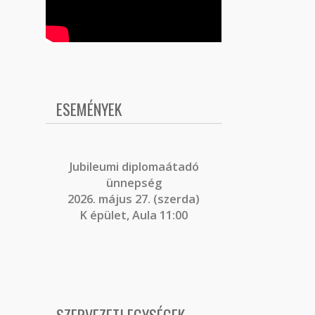
ESEMÉNYEK
J
ubileumi diplomaátadó
ünnepség
2026. május 27. (szerda)
K épület, Aula 11:00