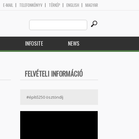
E-MAIL
TELEFONKÖNYV
TÉRKÉP
ENGLISH
MAGYAR
Search
Search form
this
site
H
INFOSITE
NEWS
FELVÉTELI INFORMÁCIÓ
#építő250 ösztöndíj