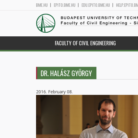
BME.HU
EPITO.BME.HU
EDU.EPITO.BME.HU
HELP.EPITO.B
BUDAPEST UNIVERSITY OF TEC
Faculty of Civil Engineering - S
FACULTY OF CIVIL ENGINEERING
DR. HALÁSZ GYÖRGY
2016. February 08.