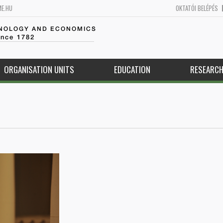
ME.HU
OKTATÓI BELÉPÉS
HNOLOGY AND ECONOMICS
ince 1782
ORGANISATION UNITS
EDUCATION
RESEARC