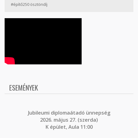
#építő250 ösztöndíj
ESEMÉNYEK
J
ubileumi diplomaátadó ünnepség
2026. május 27. (szerda)
K épület, Aula 11:00