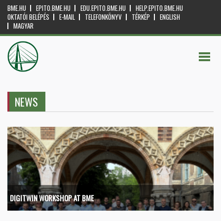
BME.HU
EPITO.BME.HU
EDU.EPITO.BME.HU
HELP.EPITO.BME.HU
OKTATÓI BELÉPÉS
E-MAIL
TELEFONKÖNYV
TÉRKÉP
ENGLISH
MAGYAR
NEWS
DIGITWIN WORKSHOP AT BME