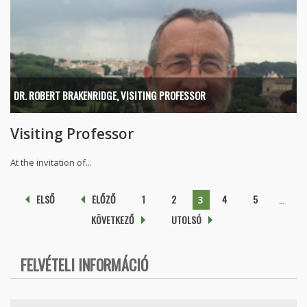
DR. ROBERT BRAKENRIDGE, VISITING PROFESSOR
Visiting Professor
At the invitation of...
Pages
ELSŐ
ELŐZŐ
1
2
4
5
…
3
KÖVETKEZŐ
UTOLSÓ
FELVÉTELI INFORMÁCIÓ