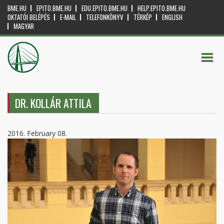
BME.HU
EPITO.BME.HU
EDU.EPITO.BME.HU
HELP.EPITO.BME.HU
OKTATÓI BELÉPÉS
E-MAIL
TELEFONKÖNYV
TÉRKÉP
ENGLISH
MAGYAR
DR. KOLLÁR ATTILA
2016. February 08.