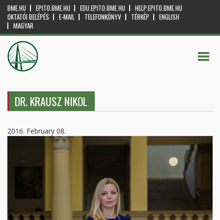
BME.HU
EPITO.BME.HU
EDU.EPITO.BME.HU
HELP.EPITO.BME.HU
OKTATÓI BELÉPÉS
E-MAIL
TELEFONKÖNYV
TÉRKÉP
ENGLISH
MAGYAR
DR. KRAUSZ NIKOL
2016. February 08.