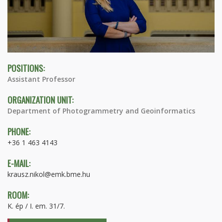
POSITIONS:
Assistant Professor
ORGANIZATION UNIT:
Department of Photogrammetry and Geoinformatics
PHONE:
+36 1 463 4143
E-MAIL:
krausz.nikol@emk.bme.hu
ROOM:
K. ép / I. em. 31/7.