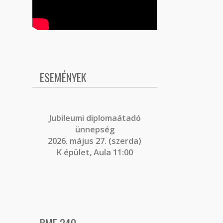
ESEMÉNYEK
J
ubileumi diplomaátadó
ünnepség
2026. május 27. (szerda)
K épület, Aula 11:00