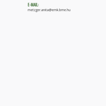
E-MAIL:
metzger.anita@emk.bme.hu