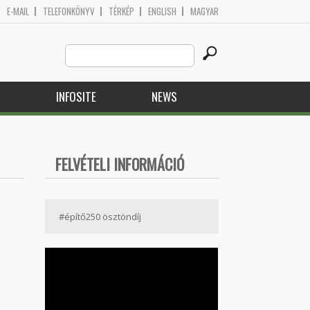
E-MAIL
TELEFONKÖNYV
TÉRKÉP
ENGLISH
MAGYAR
Search
Search form
this
site
H
INFOSITE
NEWS
FELVÉTELI INFORMÁCIÓ
#építő250 ösztöndíj