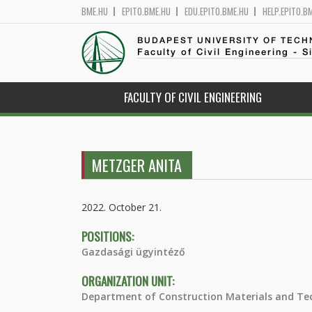
BME.HU
EPITO.BME.HU
EDU.EPITO.BME.HU
HELP.EPITO.B
BUDAPEST UNIVERSITY OF TEC
Faculty of Civil Engineering - S
FACULTY OF CIVIL ENGINEERING
METZGER ANITA
2022. October 21.
POSITIONS:
Gazdasági ügyintéző
ORGANIZATION UNIT:
Department of Construction Materials and Te