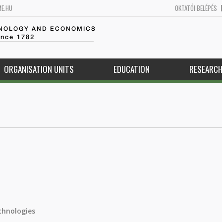
ME.HU
OKTATÓI BELÉPÉS
HNOLOGY AND ECONOMICS
ince 1782
ORGANISATION UNITS
EDUCATION
RESEARC
chnologies