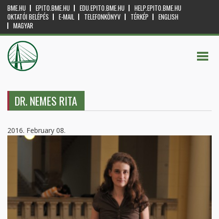
BME.HU
EPITO.BME.HU
EDU.EPITO.BME.HU
HELP.EPITO.BME.HU
OKTATÓI BELÉPÉS
E-MAIL
TELEFONKÖNYV
TÉRKÉP
ENGLISH
MAGYAR
DR. NEMES RITA
2016. February 08.