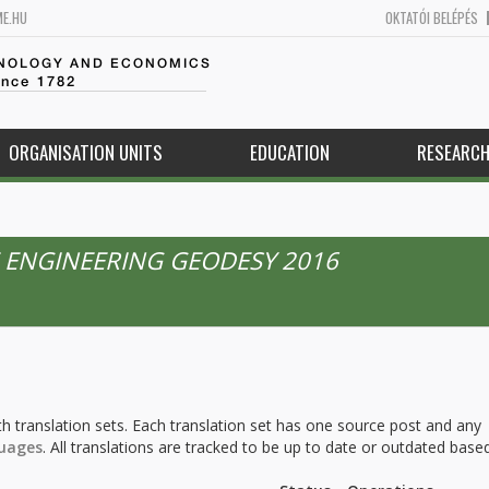
ME.HU
OKTATÓI BELÉPÉS
HNOLOGY AND ECONOMICS
ince 1782
ORGANISATION UNITS
EDUCATION
RESEARC
 ENGINEERING GEODESY 2016
h translation sets. Each translation set has one source post and any
uages
. All translations are tracked to be up to date or outdated base
.