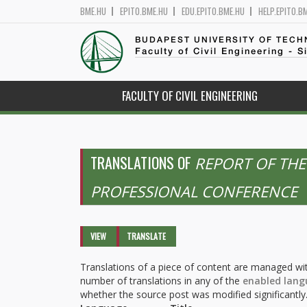
BME.HU
EPITO.BME.HU
EDU.EPITO.BME.HU
HELP.EPITO.B
BUDAPEST UNIVERSITY OF TEC
Faculty of Civil Engineering - S
FACULTY OF CIVIL ENGINEERING
TRANSLATIONS OF
REPORT OF THE
PROFESSIONAL CONFERENCE
Primary tabs
VIEW
TRANSLATE
(ACTIVE
TAB)
Translations of a piece of content are managed wit
number of translations in any of the
enabled lang
whether the source post was modified significantly