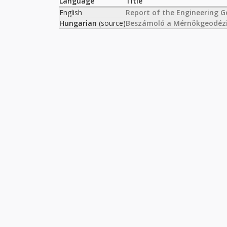
Language
Title
English
Report of the Engineering G
Hungarian
(source)
Beszámoló a Mérnökgeodézi