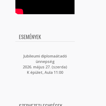
ESEMÉNYEK
J
ubileumi diplomaátadó
ünnepség
2026. május 27. (szerda)
K épület, Aula 11:00