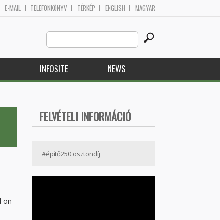
E-MAIL
TELEFONKÖNYV
TÉRKÉP
ENGLISH
MAGYAR
Search
Search form
this
site
H
INFOSITE
NEWS
FELVÉTELI INFORMÁCIÓ
#építő250 ösztöndíj
d on