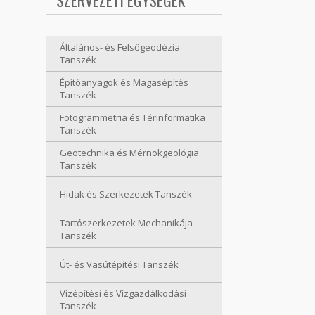
SZERVEZETI EGYSÉGEK
Általános- és Felsőgeodézia
Tanszék
Építőanyagok és Magasépítés
Tanszék
Fotogrammetria és Térinformatika
Tanszék
Geotechnika és Mérnökgeológia
Tanszék
Hidak és Szerkezetek Tanszék
Tartószerkezetek Mechanikája
Tanszék
Út- és Vasútépítési Tanszék
Vízépítési és Vízgazdálkodási
Tanszék