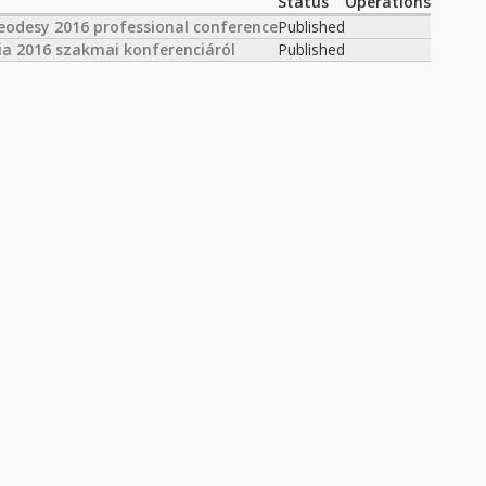
Status
Operations
eodesy 2016 professional conference
Published
a 2016 szakmai konferenciáról
Published