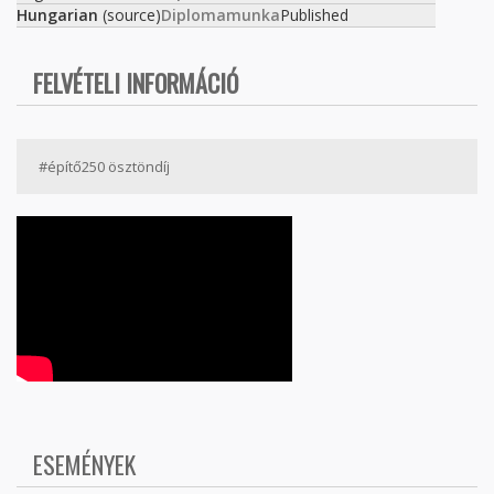
Hungarian
(source)
Diplomamunka
Published
FELVÉTELI INFORMÁCIÓ
#építő250 ösztöndíj
ESEMÉNYEK