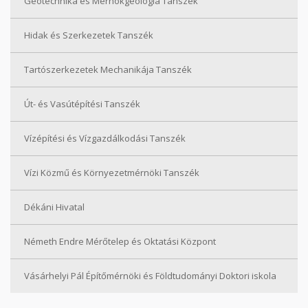
Geotechnika és Mérnökgeológia Tanszék
Hidak és Szerkezetek Tanszék
Tartószerkezetek Mechanikája Tanszék
Út- és Vasútépítési Tanszék
Vízépítési és Vízgazdálkodási Tanszék
Vízi Közmű és Környezetmérnöki Tanszék
Dékáni Hivatal
Németh Endre Mérőtelep és Oktatási Központ
Vásárhelyi Pál Építőmérnöki és Földtudományi Doktori iskola