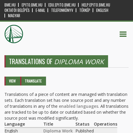
BME.HU
EPITO.BME.HU
EDU.EPITO.BME.HU
HELP.EPITO.BME.HU
OKTATÓI BELÉPÉS
E-MAIL
TELEFONKÖNYV
TÉRKÉP
ENGLISH
MAGYAR
TRANSLATIONS OF
DIPLOMA WORK
Primary tabs
VIEW
TRANSLATE
(ACTIVE
TAB)
Translations of a piece of content are managed with translation
sets. Each translation set has one source post and any number
of translations in any of the
enabled languages
. All translations
are tracked to be up to date or outdated based on whether the
source post was modified significantly.
Language
Title
Status
Operations
English
Diploma Work
Published