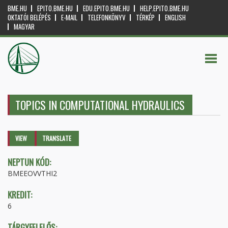
BME.HU
EPITO.BME.HU
EDU.EPITO.BME.HU
HELP.EPITO.BME.HU
OKTATÓI BELÉPÉS
E-MAIL
TELEFONKÖNYV
TÉRKÉP
ENGLISH
MAGYAR
TOPICS IN COMPUTATIONAL HYDRAULICS
Primary tabs
VIEW
(ACTIVE
TRANSLATE
TAB)
NEPTUN KÓD:
BMEEOVVTHI2
KREDIT:
6
TÁRGYFELELŐS: