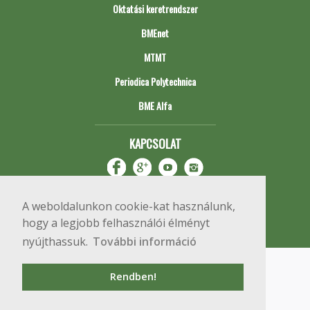
Oktatási keretrendszer
BMEnet
MTMT
Periodica Polytechnica
BME Alfa
KAPCSOLAT
A weboldalunkon cookie-kat használunk,
hogy a legjobb felhasználói élményt
nyújthassuk.
További információ
Impresszum
Copyright © 2020 BME Építőmérnöki Kar
Rendben!
1111 Budapest, Műegyetem rkp. 3.
+36 1 463 3531
webmester@emk.bme.hu