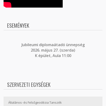
ESEMÉNYEK
J
ubileumi diplomaátadó ünnepség
2026. május 27. (szerda)
K épület, Aula 11:00
SZERVEZETI EGYSÉGEK
Általános- és Felsőgeodézia Tanszék