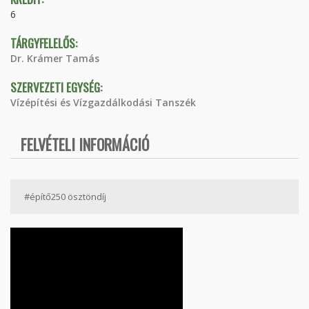
6
TÁRGYFELELŐS:
Dr. Krámer Tamás
SZERVEZETI EGYSÉG:
Vízépítési és Vízgazdálkodási Tanszék
FELVÉTELI INFORMÁCIÓ
#építő250 ösztöndíj