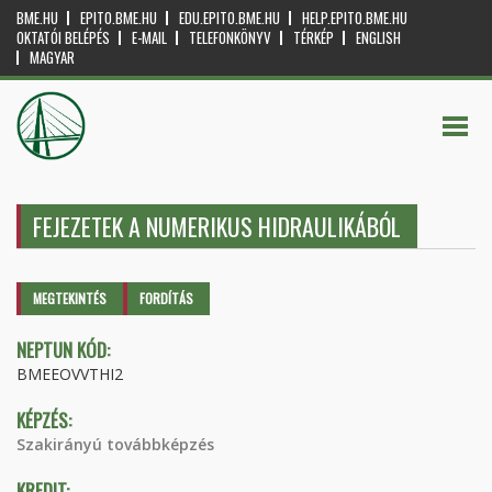
BME.HU
EPITO.BME.HU
EDU.EPITO.BME.HU
HELP.EPITO.BME.HU
OKTATÓI BELÉPÉS
E-MAIL
TELEFONKÖNYV
TÉRKÉP
ENGLISH
MAGYAR
FEJEZETEK A NUMERIKUS HIDRAULIKÁBÓL
Elsődleges fülek
MEGTEKINTÉS
(AKTÍV
FORDÍTÁS
FÜL)
NEPTUN KÓD:
BMEEOVVTHI2
KÉPZÉS:
Szakirányú továbbképzés
KREDIT: