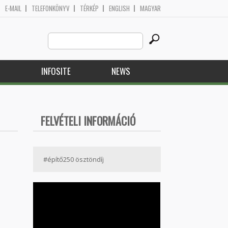
E-MAIL
TELEFONKÖNYV
TÉRKÉP
ENGLISH
MAGYAR
Search
Search form
this
site
H
INFOSITE
NEWS
FELVÉTELI INFORMÁCIÓ
#építő250 ösztöndíj