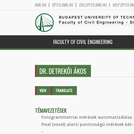
BME.HU
EPITO.BME.HU
EDU.EPITO.BME.HU
HELP.EPITO.B
BUDAPEST UNIVERSITY OF TEC
Faculty of Civil Engineering - S
FACULTY OF CIVIL ENGINEERING
DR. DETREKŐI ÁKOS
Primary tabs
VIEW
(ACTIVE
TRANSLATE
TAB)
TÉMAVEZETÉSEK
Fotogrammetriai mérések automatizálása
Pixel (voxel) alatti pontosságú mérések ké
-