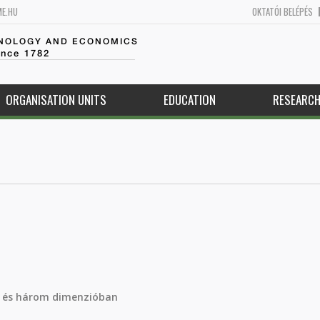
ME.HU
OKTATÓI BELÉPÉS
HNOLOGY AND ECONOMICS
ince 1782
ORGANISATION UNITS
EDUCATION
RESEARC
t- és három dimenzióban