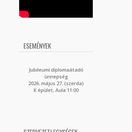
ESEMÉNYEK
J
ubileumi diplomaátadó
ünnepség
2026. május 27. (szerda)
K épület, Aula 11:00