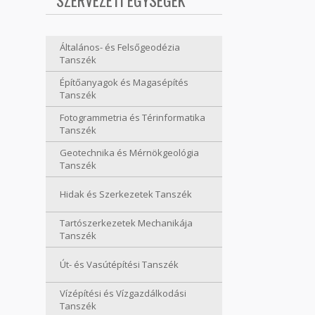
SZERVEZETI EGYSÉGEK
Általános- és Felsőgeodézia
Tanszék
Építőanyagok és Magasépítés
Tanszék
Fotogrammetria és Térinformatika
Tanszék
Geotechnika és Mérnökgeológia
Tanszék
Hidak és Szerkezetek Tanszék
Tartószerkezetek Mechanikája
Tanszék
Út- és Vasútépítési Tanszék
Vízépítési és Vízgazdálkodási
Tanszék