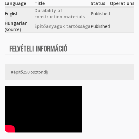
Language
Title
Status
Operations
Durability of
English
Published
construction materials
Hungarian
Építőanyagok tartóssága
Published
(source)
FELVÉTELI INFORMÁCIÓ
#építő250 ösztöndíj