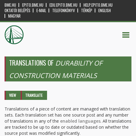
BME.HU
EPITO.BME.HU
EDU.EPITO.BME.HU
HELP.EPITO.BME.HU
OKTATÓI BELÉPÉS
E-MAIL
TELEFONKÖNYV
TÉRKÉP
ENGLISH
MAGYAR
TRANSLATIONS OF
DURABILITY OF
CONSTRUCTION MATERIALS
Primary tabs
VIEW
TRANSLATE
(ACTIVE
TAB)
Translations of a piece of content are managed with translation
sets. Each translation set has one source post and any number
of translations in any of the
enabled languages
. All translations
are tracked to be up to date or outdated based on whether the
source post was modified significantly.