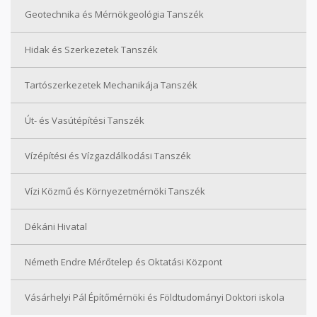
Geotechnika és Mérnökgeológia Tanszék
Hidak és Szerkezetek Tanszék
Tartószerkezetek Mechanikája Tanszék
Út- és Vasútépítési Tanszék
Vízépítési és Vízgazdálkodási Tanszék
Vízi Közmű és Környezetmérnöki Tanszék
Dékáni Hivatal
Németh Endre Mérőtelep és Oktatási Központ
Vásárhelyi Pál Építőmérnöki és Földtudományi Doktori iskola