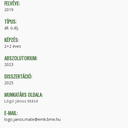
FELVÉVE:
2019
TÍPUS:
áll. ö.díj.
KÉPZÉS:
2+2 éves
ABSZOLUTORIUM:
2023
DISSZERTÁCIÓ:
2025
MUNKATÁRS OLDALA:
Lógó János Máté
E-MAIL:
logo.janos.mate@emk.bme.hu