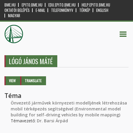
BME.HU
EPITO.BME.HU
EDU.EPITO.BME.HU
HELP.EPITO.BME.HU
OKTATÓI BELÉPÉS
E-MAIL
TELEFONKÖNYV
TÉRKÉP
ENGLISH
MAGYAR
LÓGÓ JÁNOS MÁTÉ
Primary tabs
VIEW
(ACTIVE
TRANSLATE
TAB)
Téma
Önvezető járművek környezeti modelljének létrehozása
mobil térképezés segítségével (Environmental model
building for self-driving vehicles by mobile mapping)
Témavezető:
Dr. Barsi Árpád