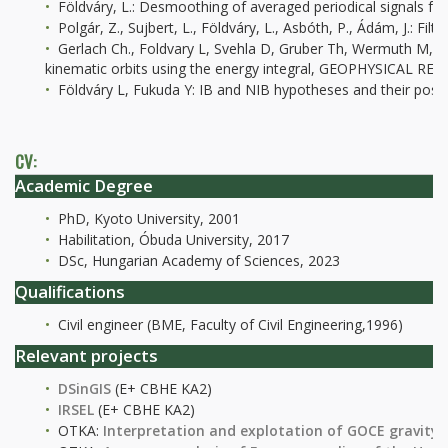
Földváry, L.: Desmoothing of averaged periodical signals for
Polgár, Z., Sujbert, L., Földváry, L., Asbóth, P., Ádám, J.: 
Gerlach Ch., Foldvary L, Svehla D, Gruber Th, Wermuth M, 
kinematic orbits using the energy integral, GEOPHYSICAL R
Földváry L, Fukuda Y: IB and NIB hypotheses and their po
CV:
Academic Degree
PhD, Kyoto University, 2001
Habilitation, Óbuda University, 2017
DSc, Hungarian Academy of Sciences, 2023
Qualifications
Civil engineer (BME, Faculty of Civil Engineering,1996)
Relevant projects
DSinGIS
(E+ CBHE KA2)
IRSEL
(E+ CBHE KA2)
OTKA:
Interpretation and explotation of GOCE gravity 