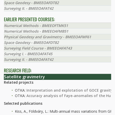
Space Geodesy - BMEEOAFDT82
Surveying II. - BMEEOAFAT42
EARLIER PRESENTED COURSES:
Numerical Methods - BMEEOFTMK51
Numerical Methods - BMEEOAFMB51
Physical Geodesy and Gravimetry - BMEEOAFMF61
Space Geodesy - BMEEOAFDT82
Surveying Field Course - BMEEOAFAT43
Surveying I. - BMEEOAFAT45
Surveying II. - BMEEOAFAT42
RESEARCH FIELD:
Satellite gravimetry
Related projects
OTKA:
Interpretation and explotation of GOCE gravity 
OTKA:
Accuracy analysis of Faye-anomalies of the Hun
Selected publications
Kiss, A., Földváry, L.: Multi-annual mass variations from G