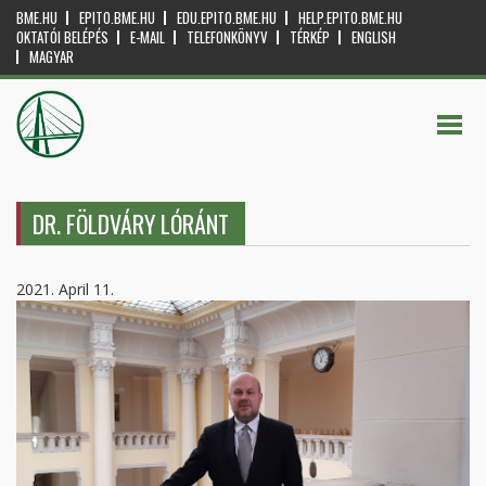
BME.HU
EPITO.BME.HU
EDU.EPITO.BME.HU
HELP.EPITO.BME.HU
OKTATÓI BELÉPÉS
E-MAIL
TELEFONKÖNYV
TÉRKÉP
ENGLISH
MAGYAR
DR. FÖLDVÁRY LÓRÁNT
2021. April 11.