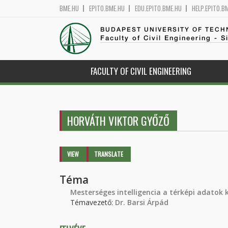
BME.HU
EPITO.BME.HU
EDU.EPITO.BME.HU
HELP.EPITO.B
BUDAPEST UNIVERSITY OF TEC
Faculty of Civil Engineering - S
FACULTY OF CIVIL ENGINEERING
HORVÁTH VIKTOR GYŐZŐ
Primary tabs
VIEW
(ACTIVE
TRANSLATE
TAB)
Téma
Mesterséges intelligencia a térképi adatok 
Témavezető:
Dr. Barsi Árpád