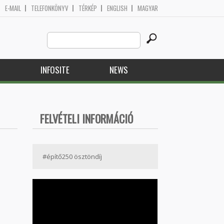
E-MAIL
TELEFONKÖNYV
TÉRKÉP
ENGLISH
MAGYAR
Search
Search form
this
site
H
INFOSITE
NEWS
FELVÉTELI INFORMÁCIÓ
#építő250 ösztöndíj