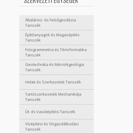
SZERVEZETI EGYSÉGEK
Általános- és Felsőgeodézia
Tanszék
Építőanyagok és Magasépítés
Tanszék
Fotogrammetria és Térinformatika
Tanszék
Geotechnika és Mérnökgeológia
Tanszék
Hidak és Szerkezetek Tanszék
Tartószerkezetek Mechanikája
Tanszék
Út- és Vasútépítési Tanszék
Vízépítési és Vízgazdálkodási
Tanszék