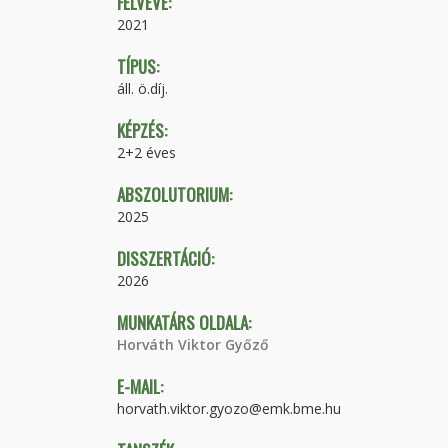
FELVÉVE:
2021
TÍPUS:
áll. ö.díj.
KÉPZÉS:
2+2 éves
ABSZOLUTORIUM:
2025
DISSZERTÁCIÓ:
2026
MUNKATÁRS OLDALA:
Horváth Viktor Győző
E-MAIL:
horvath.viktor.gyozo@emk.bme.hu