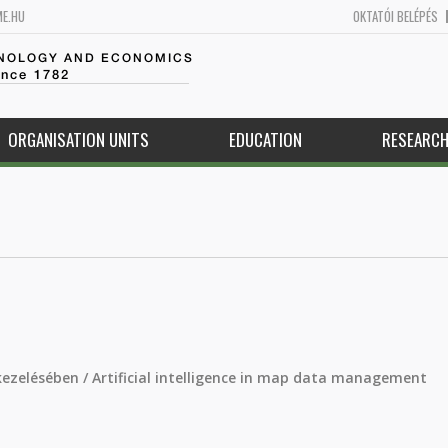
ME.HU
OKTATÓI BELÉPÉS
HNOLOGY AND ECONOMICS
ince 1782
ORGANISATION UNITS
EDUCATION
RESEARC
kezelésében / Artificial intelligence in map data management