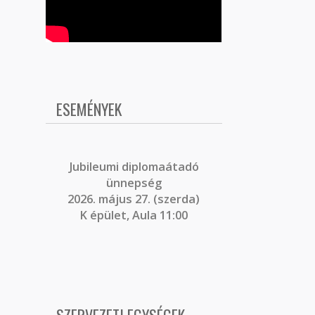
ESEMÉNYEK
J
ubileumi diplomaátadó
ünnepség
2026. május 27. (szerda)
K épület, Aula 11:00