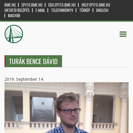
BME.HU
EPITO.BME.HU
EDU.EPITO.BME.HU
HELP.EPITO.BME.HU
OKTATÓI BELÉPÉS
E-MAIL
TELEFONKÖNYV
TÉRKÉP
ENGLISH
MAGYAR
TURÁK BENCE DÁVID
2019. September 14.