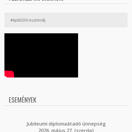
#építő250 ösztöndíj
ESEMÉNYEK
J
ubileumi diplomaátadó ünnepség
2026. május 27. (szerda)