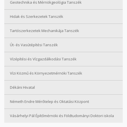
Geotechnika és Mérnökgeológia Tanszék
Hidak és Szerkezetek Tanszék
Tartószerkezetek Mechanikája Tanszék
Út- és Vasútépítési Tanszék
Vízépítési és Vízgazdálkodási Tanszék
Vízi Közmű és Környezetmérnöki Tanszék
Dékáni Hivatal
Németh Endre Mérőtelep és Oktatási Központ
Vásárhelyi Pál Építőmérnöki és Földtudományi Doktori iskola