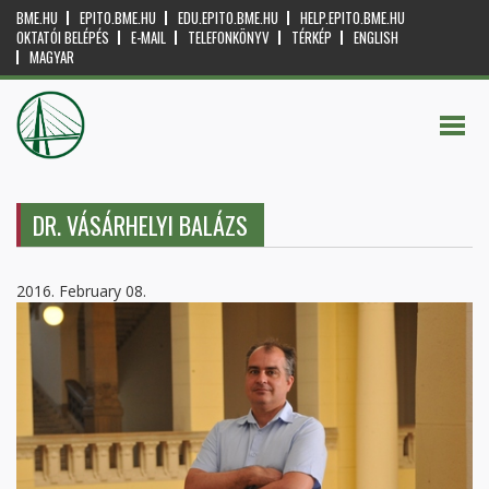
BME.HU
EPITO.BME.HU
EDU.EPITO.BME.HU
HELP.EPITO.BME.HU
OKTATÓI BELÉPÉS
E-MAIL
TELEFONKÖNYV
TÉRKÉP
ENGLISH
MAGYAR
DR. VÁSÁRHELYI BALÁZS
2016. February 08.