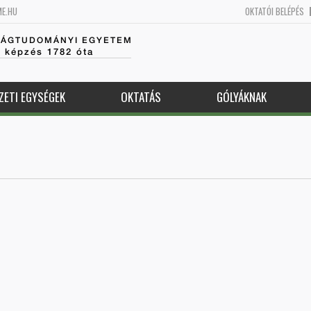
ME.HU
OKTATÓI BELÉPÉS
SÁGTUDOMÁNYI EGYETEM
k képzés 1782 óta
ZETI EGYSÉGEK
OKTATÁS
GÓLYÁKNAK