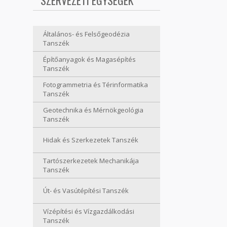
SZERVEZETI EGYSÉGEK
Általános- és Felsőgeodézia
Tanszék
Építőanyagok és Magasépítés
Tanszék
Fotogrammetria és Térinformatika
Tanszék
Geotechnika és Mérnökgeológia
Tanszék
Hidak és Szerkezetek Tanszék
Tartószerkezetek Mechanikája
Tanszék
Út- és Vasútépítési Tanszék
Vízépítési és Vízgazdálkodási
Tanszék