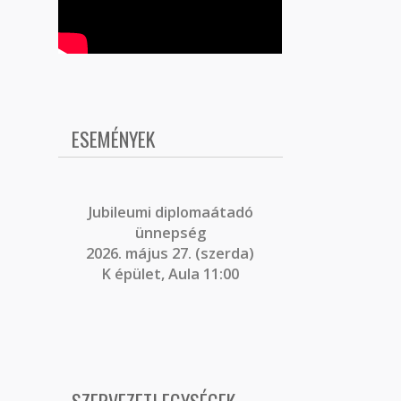
ESEMÉNYEK
J
ubileumi diplomaátadó
ünnepség
2026. május 27. (szerda)
K épület, Aula 11:00