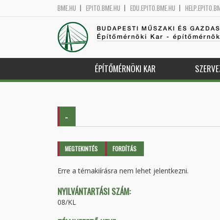
BME.HU
EPITO.BME.HU
EDU.EPITO.BME.HU
HELP.EPITO.B
BUDAPESTI MŰSZAKI ÉS GAZDA
Építőmérnöki Kar - építőmérnö
ÉPÍTŐMÉRNÖKI KAR
SZERVE
-
Elsődleges fülek
MEGTEKINTÉS
(AKTÍV
FORDÍTÁS
FÜL)
Erre a témakiírásra nem lehet jelentkezni.
NYILVÁNTARTÁSI SZÁM:
08/KL