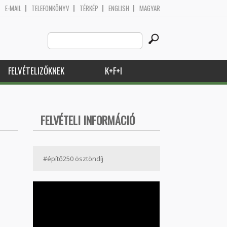
E-MAIL
TELEFONKÖNYV
TÉRKÉP
ENGLISH
MAGYAR
Search
Keresés űrlap
this
site
FELVÉTELIZŐKNEK
K+F+I
FELVÉTELI INFORMÁCIÓ
#építő250 ösztöndíj