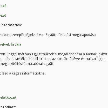
tató
téző
információk:
zatban szereplő cégekkel van Együttműködési megállapodása:
elyek listája
ztott Céggel már van Együttműködési megállapodása a Karnak, akko
dás 1. Mellékletét kell kitölteni az aktuális félévre és Hallgató(k)ra,
meg a kitöltési útmutatóval együtt.
 lásd a céges információknál.
yilatkozat
kozódhat: