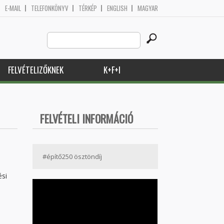
E-MAIL
TELEFONKÖNYV
TÉRKÉP
ENGLISH
MAGYAR
Search
Keresés űrlap
this
site
FELVÉTELIZŐKNEK
K+F+I
FELVÉTELI INFORMÁCIÓ
#építő250 ösztöndíj
ési