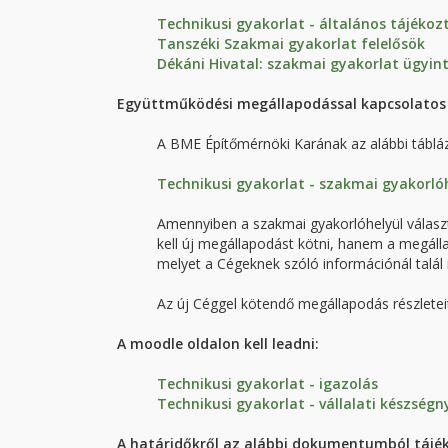
Technikusi gyakorlat - általános tájékoz
Tanszéki Szakmai gyakorlat felelősök
Dékáni Hivatal: szakmai gyakorlat ügyin
Együttműködési megállapodással kapcsolatos 
A BME Építőmérnöki Karának az alábbi táblá
Technikusi gyakorlat - szakmai gyakorlóh
Amennyiben a szakmai gyakorlóhelyül válas
kell új megállapodást kötni, hanem a megállapo
melyet a Cégeknek szóló információnál talál 
Az új Céggel kötendő megállapodás részleteit
A moodle oldalon kell leadni:
Technikusi gyakorlat - igazolás
Technikusi gyakorlat - vállalati készségn
A határidőkről az alábbi dokumentumból tájé