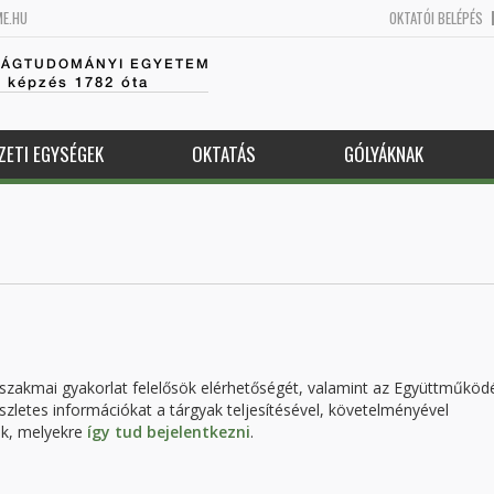
ME.HU
OKTATÓI BELÉPÉS
SÁGTUDOMÁNYI EGYETEM
k képzés 1782 óta
ZETI EGYSÉGEK
OKTATÁS
GÓLYÁKNAK
 szakmai gyakorlat felelősök elérhetőségét, valamint az Együttműköd
szletes információkat a tárgyak teljesítésével, követelményével
ak, melyekre
így tud bejelentkezni
.