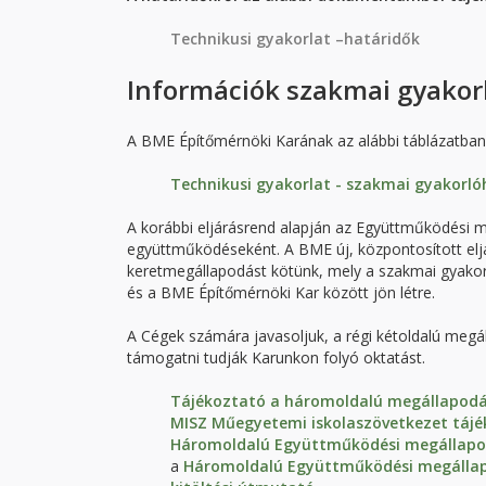
Technikusi gyakorlat –határidők
Információk szakmai gyakor
A BME Építőmérnöki Karának az alábbi táblázatba
Technikusi gyakorlat - szakmai gyakorlóh
A korábbi eljárásrend alapján az Együttműködési 
együttműködéseként. A BME új, központosított el
keretmegállapodást kötünk, mely a szakmai gyakor
és a BME Építőmérnöki Kar között jön létre.
A Cégek számára javasoljuk, a régi kétoldalú meg
támogatni tudják Karunkon folyó oktatást.
Tájékoztató a háromoldalú megállapodá
MISZ Műegyetemi iskolaszövetkezet táj
Háromoldalú Együttműködési megállap
a
Háromoldalú Együttműködési megállapo