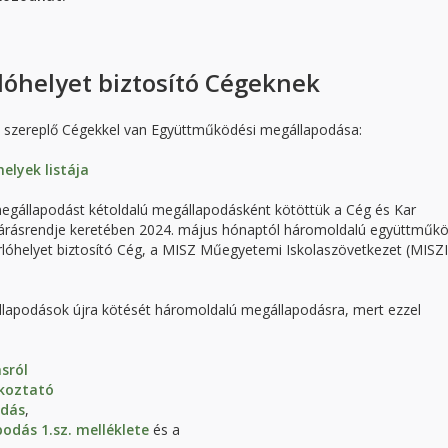
lóhelyet biztosító Cégeknek
n szereplő Cégekkel van Együttműködési megállapodása:
elyek listája
megállapodást kétoldalú megállapodásként kötöttük a Cég és Kar
járásrendje keretében 2024. május hónaptól háromoldalú együttműkö
lóhelyet biztosító Cég, a MISZ Műegyetemi Iskolaszövetkezet (MISZ
állapodások újra kötését háromoldalú megállapodásra, mert ezzel
sról
ékoztató
odás
,
dás 1.sz. melléklete
és a