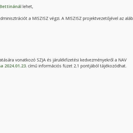
Bettináná
l lehet,
inisztrációt a MISZISZ végzi. A MISZISZ projektvezetőjével az aláb
ztatására vonatkozó SZJA és járulékfizetési kedvezményekről a NAV
sa 2024.01.23
. című információs füzet 2.1 pontjából tájékozódhat.