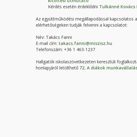
kitöltési útmutató
Kérdés esetén érdeklődni
Tulkánné Kovács 
Az együttműködési megállapodással kapcsolatos adm
elérhetőségeken tudják felvenni a kapcsolatot:
Név: Takács Fanni
E-mail cím:
takacs.fanni@miszisz.hu
Telefonszám: +36 1 463-1237
Hallgatók iskolaszövetkezeten keresztüli foglalko
honlapjáról letölthető
72. A diákok munkavállalá