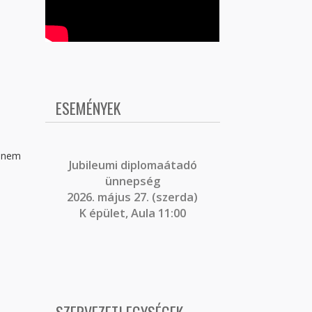
ESEMÉNYEK
r nem
J
ubileumi diplomaátadó
ünnepség
2026. május 27. (szerda)
K épület, Aula 11:00