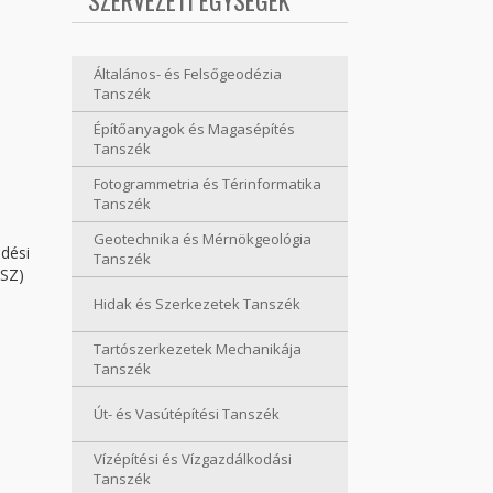
SZERVEZETI EGYSÉGEK
Általános- és Felsőgeodézia
Tanszék
Építőanyagok és Magasépítés
Tanszék
Fotogrammetria és Térinformatika
Tanszék
Geotechnika és Mérnökgeológia
dési
Tanszék
ISZ)
Hidak és Szerkezetek Tanszék
Tartószerkezetek Mechanikája
Tanszék
Út- és Vasútépítési Tanszék
Vízépítési és Vízgazdálkodási
Tanszék