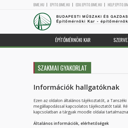
BME.HU
EPITO.BME.HU
EDU.EPITO.BME.HU
HELP.EPITO.B
BUDAPESTI MŰSZAKI ÉS GAZDA
Építőmérnöki Kar - építőmérnö
ÉPÍTŐMÉRNÖKI KAR
SZERVE
SZAKMAI GYAKORLAT
Információk hallgatóknak
Ezen az oldalon általános tájékoztatót, a Tanszéki
megállapodással kapcsolatos tájékoztatót talál. Ré
kapcsolatban a tárgyak moodle oldalai tartalmazn
Általános információk, elérhetőségek