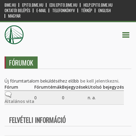
BME.HU
EPITO.BME.HU
EDU.EPITO.BME.HU
HELP.EPITO.BME.HU
OKTATÓI BELÉPÉS
E-MAIL
TELEFONKÖNYV
TÉRKÉP
ENGLISH
MAGYAR
FÓRUMOK
Új fórumtartalom beküldéséhez előbb
be kell jelentkezni
.
Fórum
Fórumtémák
Bejegyzések
Utolsó bejegyzés
Nincs új bejegyzés
0
0
n. a.
Általános vita
FELVÉTELI INFORMÁCIÓ