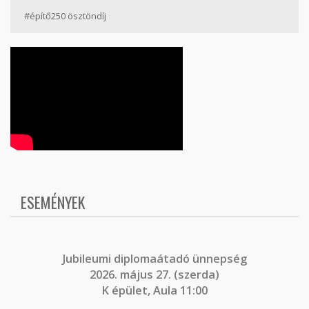
#építő250 ösztöndíj
ESEMÉNYEK
J
ubileumi diplomaátadó ünnepség
2026. május 27. (szerda)
K épület, Aula 11:00