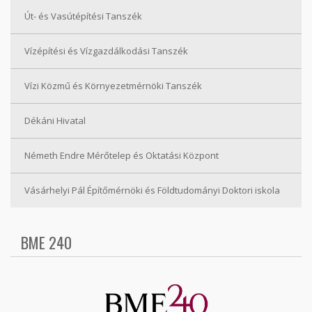
Út- és Vasútépítési Tanszék
Vízépítési és Vízgazdálkodási Tanszék
Vízi Közmű és Környezetmérnöki Tanszék
Dékáni Hivatal
Németh Endre Mérőtelep és Oktatási Központ
Vásárhelyi Pál Építőmérnöki és Földtudományi Doktori iskola
BME 240